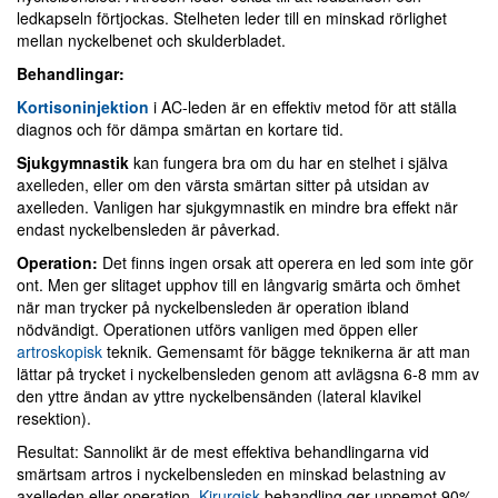
ledkapseln förtjockas. Stelheten leder till en minskad rörlighet
mellan nyckelbenet och skulderbladet.
Behandlingar:
Kortisoninjektion
i AC-leden är en effektiv metod för att ställa
diagnos och för dämpa smärtan en kortare tid.
Sjukgymnastik
kan fungera bra om du har en stelhet i själva
axelleden, eller om den värsta smärtan sitter på utsidan av
axelleden. Vanligen har sjukgymnastik en mindre bra effekt när
endast nyckelbensleden är påverkad.
Operation:
Det finns ingen orsak att operera en led som inte gör
ont. Men ger slitaget upphov till en långvarig smärta och ömhet
när man trycker på nyckelbensleden är operation ibland
nödvändigt. Operationen utförs vanligen med öppen eller
artroskopisk
teknik. Gemensamt för bägge teknikerna är att man
lättar på trycket i nyckelbensleden genom att avlägsna 6-8 mm av
den yttre ändan av yttre nyckelbensänden (lateral klavikel
resektion).
Resultat: Sannolikt är de mest effektiva behandlingarna vid
smärtsam artros i nyckelbensleden en minskad belastning av
axelleden eller operation.
Kirurgisk
behandling ger uppemot 90%