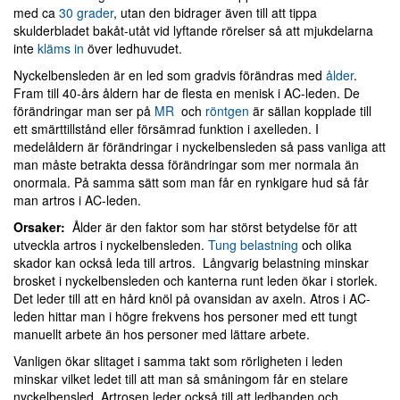
med ca
30 grader
, utan den bidrager även till att tippa
skulderbladet bakåt-utåt vid lyftande rörelser så att mjukdelarna
inte
kläms in
över ledhuvudet.
Nyckelbensleden är en led som gradvis förändras med
ålder
.
Fram till 40-års åldern har de flesta en menisk i AC-leden. De
förändringar man ser på
MR
och
röntgen
är sällan kopplade till
ett smärttillstånd eller försämrad funktion i axelleden. I
medelåldern är förändringar i nyckelbensleden så pass vanliga att
man måste betrakta dessa förändringar som mer normala än
onormala. På samma sätt som man får en rynkigare hud så får
man artros i AC-leden.
Orsaker:
Ålder är den faktor som har störst betydelse för att
utveckla artros i nyckelbensleden.
Tung belastning
och olika
skador kan också leda till artros. Långvarig belastning minskar
brosket i nyckelbensleden och kanterna runt leden ökar i storlek.
Det leder till att en hård knöl på ovansidan av axeln. Atros i AC-
leden hittar man i högre frekvens hos personer med ett tungt
manuellt arbete än hos personer med lättare arbete.
Vanligen ökar slitaget i samma takt som rörligheten i leden
minskar vilket ledet till att man så småningom får en stelare
nyckelbensled. Artrosen leder också till att ledbanden och