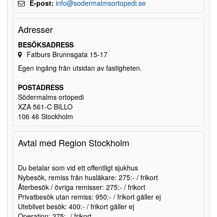
E-post:
info@sodermalmsortopedi.se
Adresser
BESÖKSADRESS
Fatburs Brunnsgata 15-17
Egen ingång från utsidan av fastigheten.
POSTADRESS
Södermalms ortopedi
XZA 561-C BILLO
106 46 Stockholm
Avtal med Region Stockholm
Du betalar som vid ett offentligt sjukhus
Nybesök, remiss från husläkare: 275:- / frikort
Återbesök / övriga remisser: 275:- / frikort
Privatbesök utan remiss: 950:- / frikort gäller ej
Uteblivet besök: 400:- / frikort gäller ej
Operation: 275:- / frikort