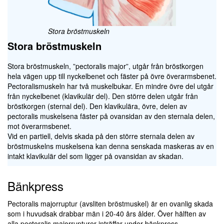
Stora bröstmuskeln
Stora bröstmuskeln
Stora bröstmuskeln, ”pectoralis major”, utgår från bröstkorgen
hela vägen upp till nyckelbenet och fäster på övre överarmsbenet.
Pectoralismuskeln har två muskelbukar. En mindre övre del utgår
från nyckelbenet (klavikulär del). Den större delen utgår från
bröstkorgen (sternal del). Den klavikulära, övre, delen av
pectoralis muskelsena fäster på ovansidan av den sternala delen,
mot överarmsbenet.
Vid en partiell, delvis skada på den större sternala delen av
bröstmuskelns muskelsena kan denna senskada maskeras av en
intakt klavikulär del som ligger på ovansidan av skadan.
Bänkpress
Pectoralis majorruptur (avsliten bröstmuskel) är en ovanlig skada
som i huvudsak drabbar män i 20-40 års ålder. Över hälften av
alla pectoralis majorrupturer inträffar under bänkpress.