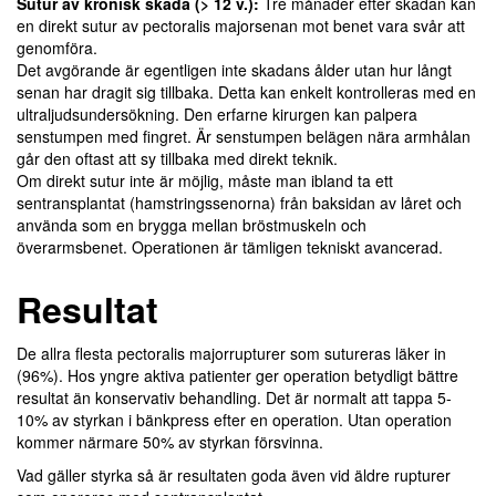
Sutur av kronisk skada (> 12 v.):
Tre månader efter skadan kan
en direkt sutur av pectoralis majorsenan mot benet vara svår att
genomföra.
Det avgörande är egentligen inte skadans ålder utan hur långt
senan har dragit sig tillbaka. Detta kan enkelt kontrolleras med en
ultraljudsundersökning. Den erfarne kirurgen kan palpera
senstumpen med fingret. Är senstumpen belägen nära armhålan
går den oftast att sy tillbaka med direkt teknik.
Om direkt sutur inte är möjlig, måste man ibland ta ett
sentransplantat (hamstringssenorna) från baksidan av låret och
använda som en brygga mellan bröstmuskeln och
överarmsbenet. Operationen är tämligen tekniskt avancerad.
Resultat
De allra flesta pectoralis majorrupturer som sutureras läker in
(96%). Hos yngre aktiva patienter ger operation betydligt bättre
resultat än konservativ behandling. Det är normalt att tappa 5-
10% av styrkan i bänkpress efter en operation. Utan operation
kommer närmare 50% av styrkan försvinna.
Vad gäller styrka så är resultaten goda även vid äldre rupturer