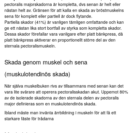
pectoralis majorskadorna är kompletta, dvs senan är helt eller
nästan helt av. Gränsen för att kalla en skada av bröstmuskelns
sena för komplett eller partiell är dock flytande.
Partiella skador (41%) är vanligen tämligen omfattande och kan
ge ett nästan lika stort bortfall av styrka som kompletta skador.
Dessa skador förefallar vara vanligare efter platt bänkpress, då
platt bänkpress aktiverar en proportionellt större del av den
sternala pectoralismuskeln.
Skada genom muskel och sena
(muskulotendinös skada)
När själva muskelbuken rivs av tillsammans med senan kan det
vara lite svårare att operera pectoralisskadan akut. Uppemot 80%
av de isolerade skadorna av den sternala delen av pectoralis
major definieras som en muskulotendinös skada.
Ibland måste man invänta ärrbildning i muskeln för att få ett
starkare fäste för trådarna