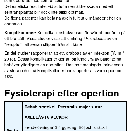
som opereras med sentransplantat.
Det estetiska resultatet vid sutur av en äldre skada med ett
sentransplantat blir dock inte alltid optimalt.
De flesta patienter kan belasta axeln fullt ut 6 månader efter en
operation.
Komplikationer:
Komplikationsfrekvensen är svår att bedöma på
ett bra sätt. Vissa studier visar att omkring 4% drabbas av en
”reruptur”, att senan släpper från sitt fäste
En del studier rapporterar att 4% drabbas av en infektion (Yu m.fl.
2018). Dessa komplikationer gör att omkring 7% av patienterna
behöver ytterligare en operation. Den sammanlagda frekvensen
av stora och små komplikationer har rapporterats vara uppemot
18%.
Fysioterapi efter opertion
Rehab protokoll Pectoralis major sutur
AXELLÅS I 6 VECKOR
Pendelövningar 3-4 ggr/dag. Böj och sträck i
Vecka