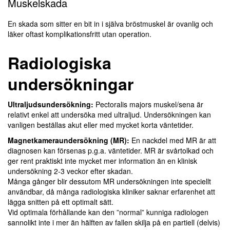
Muskelskada
En skada som sitter en bit in i själva bröstmuskel är ovanlig och
läker oftast komplikationsfritt utan operation.
Radiologiska
undersökningar
Ultraljudsundersökning:
Pectoralis majors muskel/sena är
relativt enkel att undersöka med ultraljud. Undersökningen kan
vanligen beställas akut eller med mycket korta väntetider.
Magnetkameraundersökning (MR):
En nackdel med MR är att
diagnosen kan försenas p.g.a. väntetider. MR är svårtolkad och
ger rent praktiskt inte mycket mer information än en klinisk
undersökning 2-3 veckor efter skadan.
Många gånger blir dessutom MR undersökningen inte speciellt
användbar, då många radiologiska kliniker saknar erfarenhet att
lägga snitten på ett optimalt sätt.
Vid optimala förhållande kan den ”normal” kunniga radiologen
sannolikt inte i mer än hälften av fallen skilja på en partiell (delvis)