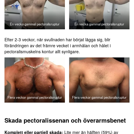
En vecka gammal pectoralisruptur
En vecka gammal pectoralisruptur
Efter 2-3 veckor, när svullnaden har börjat lägga sig, blir
förändringen av det främre vecket i armhålan och hålet i
pectoralismuskelns kontur allt synligare.
Flera veckor gammal pectoralisruptur
Flera veckor gammal pectoralisruptur
Skada pectoralissenan och överarmsbenet
Komplett eller partiell skada;
Lite mer än hälften (59%) av