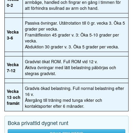
armbåge, handled och fingrar en gång i timmen för
0-2
att förhindra svullnad av arm och hand.
Passiva övningar. Utåtrotation till 0 gr. vecka 3. Öka 5
grader per vecka.
Vecka
Framåtflexion 45 grader v. 3: Öka 5-10 grader per
3-6
vecka.
Abduktion 30 grader v. 3. Öka 5 grader per vecka.
Gradvist ökat ROM. Full ROM vid 12 v.
Vecka
Aktiva övningar med lätt belastning påbörjas och
7-12
stegras gradvist.
Gradvis ökad belastning. Full normal belastning efter
Vecka
16 v.
13 och
Återgång till träning med tunga vikter och
framåt
kontaktsporter efter 6 månader.
Boka privattid dygnet runt