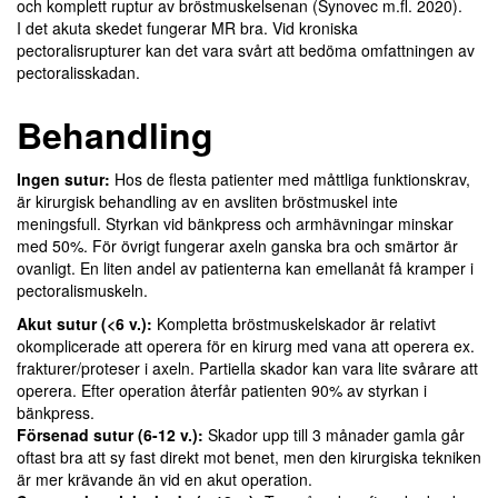
och komplett ruptur av bröstmuskelsenan (Synovec m.fl. 2020).
I det akuta skedet fungerar MR bra. Vid kroniska
pectoralisrupturer kan det vara svårt att bedöma omfattningen av
pectoralisskadan.
Behandling
Ingen sutur:
Hos de flesta patienter med måttliga funktionskrav,
är kirurgisk behandling av en avsliten bröstmuskel inte
meningsfull. Styrkan vid bänkpress och armhävningar minskar
med 50%. För övrigt fungerar axeln ganska bra och smärtor är
ovanligt. En liten andel av patienterna kan emellanåt få kramper i
pectoralismuskeln.
Akut sutur (<6 v.):
Kompletta bröstmuskelskador är relativt
okomplicerade att operera för en kirurg med vana att operera ex.
frakturer/proteser i axeln. Partiella skador kan vara lite svårare att
operera. Efter operation återfår patienten 90% av styrkan i
bänkpress.
Försenad sutur (6-12 v.):
Skador upp till 3 månader gamla går
oftast bra att sy fast direkt mot benet, men den kirurgiska tekniken
är mer krävande än vid en akut operation.