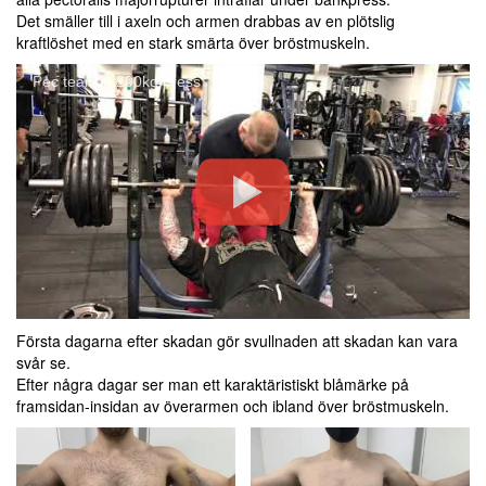
Det smäller till i axeln och armen drabbas av en plötslig
kraftlöshet med en stark smärta över bröstmuskeln.
Pec tear on 200kg press
Första dagarna efter skadan gör svullnaden att skadan kan vara
svår se.
Efter några dagar ser man ett karaktäristiskt blåmärke på
framsidan-insidan av överarmen och ibland över bröstmuskeln.