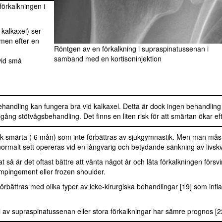
förkalkningen i
 kalkaxel) ser
men efter en
Röntgen av en förkalkning i supraspinatussenan i
samband med en kortisoninjektion
vid små
ehandling kan fungera bra vid kalkaxel. Detta är dock ingen behandling 
gång stötvågsbehandling. Det finns en liten risk för att smärtan ökar e
tark smärta ( 6 mån) som inte förbättras av sjukgymnastik. Men man måst
 normalt sett opereras vid en långvarig och betydande sänkning av livskv
å är det oftast bättre att vänta något år och låta förkalkningen försvin
impingement eller frozen shoulder.
rbättras med olika typer av icke-kirurgiska behandlingar [19] som in
l av supraspinatussenan eller stora förkalkningar har sämre prognos [2