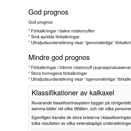
God prognos
God prognos
* Förkalkningar i bakre rotatorcuffen
* Små spridda förkalkningar.
* Ultraljudsundersökning visar ”genomskinliga” förkalkni
Mindre god prognos
* Förkalkningar i främre rotatorcuff (supraspinatussena
* Stora homogena förkalkningar
* Ultraljudsundersökning visar ”ogenomskinliga” förkalk
Klassifikationer av kalkaxel
Nuvarande klassificerinssystem bygger på röntgenbild
samma bilder vid olika tillfällen, och när olika persone
Egentligen kanske de stora bristerna i klassificerings
tolka resultaten av olika vetenskapliga undersökninger