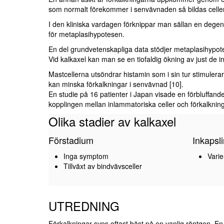
som normalt förekommer i senvävnaden så bildas celler
I den kliniska vardagen förknippar man sällan en degener
för metaplasihypotesen.
En del grundvetenskapliga data stödjer metaplasihypote
Vid kalkaxel kan man se en tiofaldig ökning av just de i
Mastcellerna utsöndrar histamin som i sin tur stimulera
kan minska förkalkningar i senvävnad [10].
En studie på 16 patienter i Japan visade en förbluffand
kopplingen mellan inlammatoriska celler och förkalkninga
Olika stadier av kalkaxel
Förstadium
Inkapsl
Inga symptom
Vari
Tillväxt av bindvävsceller
UTREDNING
Förkalkningar syns oftast bäst på en vanlig röntgen. En 