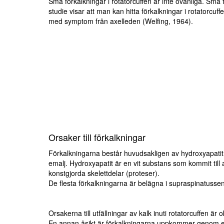
Små förkalkningar i rotatorcuffen är inte ovanliga. Små f
studie visar att man kan hitta förkalkningar i rotatorcu
med symptom från axelleden (Welfing, 1964).
Orsaker till förkalkningar
Förkalkningarna består huvudsakligen av hydroxyapatit. 
emalj. Hydroxyapatit är en vit substans som kommit til
konstgjorda skelettdelar (proteser).
De flesta förkalkningarna är belägna i supraspinatusse
Orsakerna till utfällningar av kalk inuti rotatorcuffen är
En annan åsikt är förkalkningarna uppkommer genom en sl