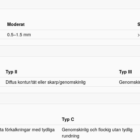
Moderat
S
0.5–1.5 mm
>
Typ II
Typ III
Diffus kontur/tät eller skarp/genomskinlig
Genomskinl
Typ C
äta förkalkningar med tydliga
Genomskinlig och flockig utan tydlig
rundning