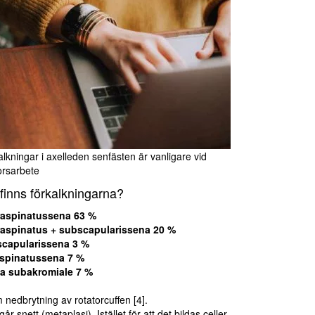
lkningar i axelleden senfästen är vanligare vid
orsarbete
finns förkalkningarna?
aspinatussena 63 %
aspinatus + subscapularissena 20 %
capularissena 3 %
aspinatussena 7 %
a subakromiale 7 %
am nedbrytning av rotatorcuffen [4].
nett (metaplasi). Istället för att det bildas celler