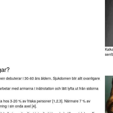
Kalka
senf
gar?
n debuterar i 30-60 års åldern. Sjukdomen blir allt ovanligare
betar med armarna i inåtrotation och lätt lyfta ut från sidorna
ta hos 3-20 % av friska personer [1,2,3]. Närmare 7 % av
ing i sin onda axel [4].