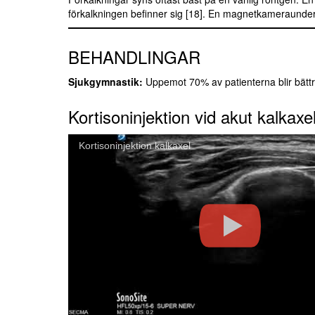
förkalkningen befinner sig [18]. En magnetkameraunder
BEHANDLINGAR
Sjukgymnastik:
Uppemot 70% av patienterna blir bät
Kortisoninjektion vid akut kalkaxe
Kortisoninjektion kalkaxel