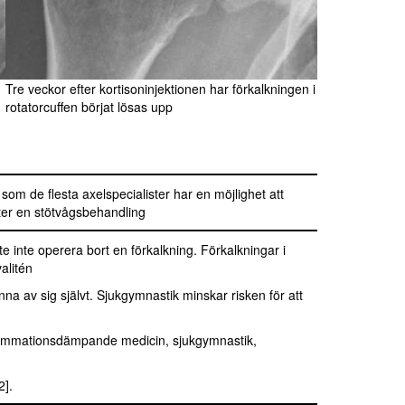
Tre veckor efter kortisoninjektionen har förkalkningen i
rotatorcuffen börjat lösas upp
som de flesta axelspecialister har en möjlighet att
fter en stötvågsbehandling
e inte operera bort en förkalkning. Förkalkningar i
alitén
na av sig självt. Sjukgymnastik minskar risken för att
flammationsdämpande medicin, sjukgymnastik,
2].