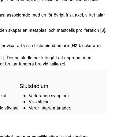
t associerade med en för övrigt frisk axel, vilket talar
en skapar en metaplasi och mastcells proliferation [8].
udier visar att vissa histaminhämmare (H2-blockerare)
11]. Denna studie har inte gått att upprepa, men
ner brukar fungera bra vid kalkaxel.
Slutstadium
akut
Varierande symptom
Viss stelhet
ande vävnad
Varar några månader.
oppler) kan mer specifikt säga i vilket stadium