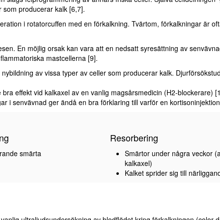
 som producerar kalk [6,7].
ation i rotatorcuffen med en förkalkning. Tvärtom, förkalkningar är oftas
sen. En möjlig orsak kan vara att en nedsatt syresättning av senvävnad
nflammatoriska mastcellerna [9].
r nybildning av vissa typer av celler som producerar kalk. Djurförsökst
e bra effekt vid kalkaxel av en vanlig magsårsmedicin (H2-blockerare) [
r i senvävnad ger ändå en bra förklaring till varför en kortisoninjektio
ing
Resorbering
erande smärta
Smärtor under några veckor (
kalkaxel)
Kalket sprider sig till närligg
vanlig ultraljudsundersökning av blodflödet kring förkalkningen (color d