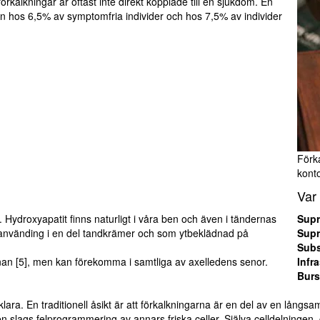
örkalkningar är oftast inte direkt kopplade till en sjukdom. En
ffen hos 6,5% av symptomfria individer och hos 7,5% av individer
Förka
kont
Var 
Hydroxyapatit finns naturligt i våra ben och även i tändernas
Supr
l använding i en del tandkrämer och som ytbeklädnad på
Supr
Subs
nan [5], men kan förekomma i samtliga av axelledens senor.
Infr
Burs
 oklara. En traditionell åsikt är att förkalkningarna är en del av en långs
ags felprogrammering av annars friska celler. Själva celldelningen går s