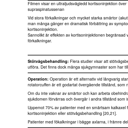
Filmen visar en ultraljudsvägledd kortisoninjektion över 
supraspinatussenan
Vid stora förkalkningar och mycket starka smärtor (akut
man många gånger en dramatisk förbättring av sympto
kortisoninjektion.
Sannolikt är effekten av kortisoninjektionen begränsad 
förkalkningar.
Stötvågsbehandling:
Flera studier visar att stötvågsb
utföra. Det finns dock många sjukgymnaster som har till
Operation:
Operation är ett alternativ vid långvarig s
rotatorcuffen är ett godartat övergående tillstånd, som
Om du inte vaknar av smärtor och kan arbeta obehindrat s
sjukdomen förvärras och övergår i andra tillstånd som 
Uppemot 70% av patienter med en smärtsam kalkaxel fö
kortisoninjektion eller stötvågsbehandling [20,21].
Patienter med fökalkningar i bägge axlarna, i främre de