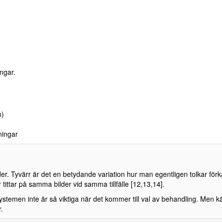
ngar.
n)
ningar
er. Tyvärr är det en betydande variation hur man egentligen tolkar för
r tittar på samma bilder vid samma tillfälle [12,13,14].
systemen inte är så viktiga när det kommer till val av behandling. Men 
.