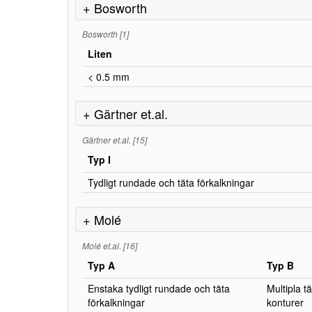
+ Bosworth
Bosworth [1]
Liten
< 0.5 mm
+ Gärtner et.al.
Gärtner et.al. [15]
Typ I
Tydligt rundade och täta förkalkningar
+ Molé
Molé et.al. [16]
Typ A
Typ B
Enstaka tydligt rundade och täta
Multipla t
förkalkningar
konturer