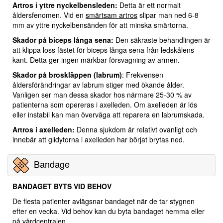
Artros i yttre nyckelbensleden:
Detta är ett normalt
åldersfenomen. Vid en
smärtsam artros
slipar man ned 6-8
mm av yttre nyckelbensänden för att minska smärtorna.
Skador på biceps långa sena:
Den säkraste behandlingen är
att klippa loss fästet för biceps långa sena från ledskålens
kant. Detta ger ingen märkbar försvagning av armen.
Skador på broskläppen (labrum)
: Frekvensen
åldersförändringar av labrum stiger med ökande ålder.
Vanligen ser man dessa skador hos närmare 25-30 % av
patienterna som opereras i axelleden. Om axelleden är lös
eller instabil kan man överväga att reparera en labrumskada.
Artros i axelleden:
Denna sjukdom är relativt ovanligt och
innebär att glidytorna i axelleden har börjat brytas ned.
Bandage
BANDAGET BYTS VID BEHOV
De flesta patienter avlägsnar bandaget när de tar stygnen
efter en vecka. Vid behov kan du byta bandaget hemma eller
på vårdcentralen.