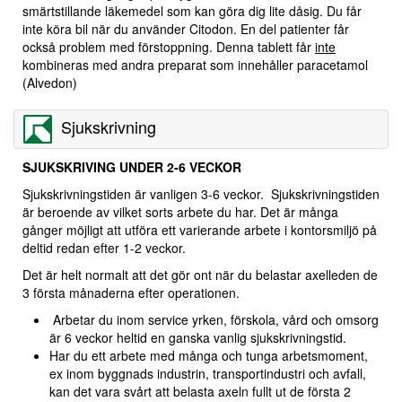
smärtstillande läkemedel som kan göra dig lite dåsig. Du får
inte köra bil när du använder Citodon. En del patienter får
också problem med förstoppning. Denna tablett får
inte
kombineras med andra preparat som innehåller paracetamol
(Alvedon)
Sjukskrivning
SJUKSKRIVING UNDER 2-6 VECKOR
Sjukskrivningstiden är vanligen 3-6 veckor. Sjukskrivningstiden
är beroende av vilket sorts arbete du har. Det är många
gånger möjligt att utföra ett varierande arbete i kontorsmiljö på
deltid redan efter 1-2 veckor.
Det är helt normalt att det gör ont när du belastar axelleden de
3 första månaderna efter operationen.
Arbetar du inom service yrken, förskola, vård och omsorg
är 6 veckor heltid en ganska vanlig sjukskrivningstid.
Har du ett arbete med många och tunga arbetsmoment,
ex inom byggnads industrin, transportindustri och avfall,
kan det vara svårt att belasta axeln fullt ut de första 2