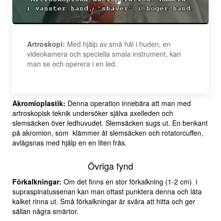
Artroskopi:
Med hjälp av små hål i huden, en
videokamera och speciella smala instrument, kan
man se och operera i en led.
Akromioplastik:
Denna operation innebära att man med
artroskopisk teknik undersöker själva axelleden och
slemsäcken över ledhuvudet. Slemsäcken sugs ut. En benkant
på akromion, som klämmer åt slemsäcken och rotatorcuffen,
avlägsnas med hjälp en en liten fräs.
Övriga fynd
Förkalkningar:
Om det finns en stor förkalkning (1-2 cm) i
supraspinatussenan kan man oftast punktera denna och låta
kalket rinna ut. Små förkalkningar är svåra att hitta och ger
sällan några smärtor.