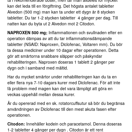
ta i rekomenderade doser, men tar man alldeles för mycket
kan det leda till en förgiftning. Det högsta antalet tabletter
Alvedon (500 mg) man kan ta under ett dygn är 8 stycken
tabletter. Du tar 1-2 stycken tabletter 4 gånger per dag. Till
natten kan du byta ut 2 Alvedon mot 2 Citodon.
NAPROXEN 500 mg;
Inflammationen och svullnaden efter en
operation dämpas av att du tar inflammationsdämpande
tabletter (NSAID: Naproxen, Diclofenac, Voltaren mm). Du bör
ta dessa mediciner under 10 dagar efter operationen. Detta
gör att smärtorna snabbare släpper och påskyndar
rehabiliteringen. Naproxen doseras 1 tablett 2 gånger per
dygn och i samband med måltid.
Har du mycket smärtor under rehabiliteringen kan du ta en
eller flera nya 7-10 dagars kurer med Diclofenac. För att inte
få problem med magen kan det vara lämpligt att göra en
veckas uppehåll mellan dessa kurer.
Är du opererad med en sk. rotatorcuffsutur så bör du begränsa
användningen av Diclofenac till den mest akuta fasen efter
operationen.
Citodon:
Innehåller kodein och paracetamol. Denna doseras
1-2 tabletter 4 gånger per dygn . Citodon är ett rent