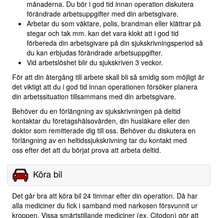
månaderna. Du bör i god tid innan operation diskutera
förändrade arbetsuppgifter med din arbetsgivare.
Arbetar du som väktare, polis, brandman eller klättrar på
stegar och tak mm. kan det vara klokt att i god tid
förbereda din arbetsgivare på din sjukskrivningsperiod så
du kan erbjudas förändrade arbetsuppgifter.
Vid arbetslöshet blir du sjukskriven 3 veckor.
För att din återgång till arbete skall bli så smidig som möjligt är
det viktigt att du i god tid innan operationen försöker planera
din arbetssituation tillsammans med din arbetsgivare.
Behöver du en förlängning av sjukskrivningen på deltid
kontaktar du företagshälsovården, din husläkare eller den
doktor som remitterade dig till oss. Behöver du diskutera en
förlängning av en heltidssjukskrivning tar du kontakt med
oss efter det att du börjat prova att arbeta deltid.
Köra bil
Det går bra att köra bil 24 timmar efter din operation. Då har
alla mediciner du fick i samband med narkosen försvunnit ur
kroppen. Vissa smärtstillande mediciner (ex. Citodon) gör att