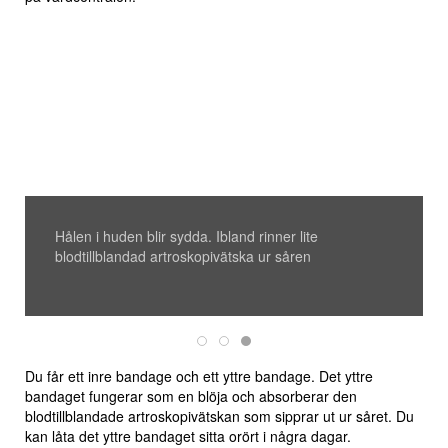
Hålen i huden blir sydda. Ibland rinner lite
blodtillblandad artroskopivätska ur såren
Yttre bandage
Inre bandage
Stygn
Du får ett inre bandage och ett yttre bandage. Det yttre
bandaget fungerar som en blöja och absorberar den
blodtillblandade artroskopivätskan som sipprar ut ur såret. Du
kan låta det yttre bandaget sitta orört i några dagar.