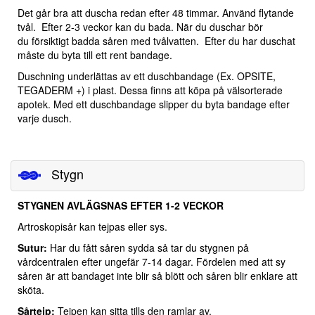
Det går bra att duscha redan efter 48 timmar. Använd flytande
tvål. Efter 2-3 veckor kan du bada. När du duschar bör
du försiktigt badda såren med tvålvatten. Efter du har duschat
måste du byta till ett rent bandage.
Duschning underlättas av ett duschbandage (Ex. OPSITE,
TEGADERM +) i plast. Dessa finns att köpa på välsorterade
apotek. Med ett duschbandage slipper du byta bandage efter
varje dusch.
Stygn
STYGNEN AVLÄGSNAS EFTER 1-2 VECKOR
Artroskopisår kan tejpas eller sys.
Sutur:
Har du fått såren sydda så tar du stygnen på
vårdcentralen efter ungefär 7-14 dagar. Fördelen med att sy
såren är att bandaget inte blir så blött och såren blir enklare att
sköta.
Sårtejp;
Tejpen kan sitta tills den ramlar av.