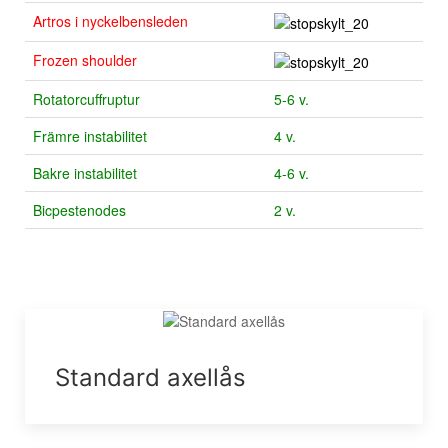
Artros i nyckelbensleden
Frozen shoulder
Rotatorcuffruptur
5-6 v.
Främre instabilitet
4 v.
Bakre instabilitet
4-6 v.
Bicpestenodes
2 v.
Standard axellås