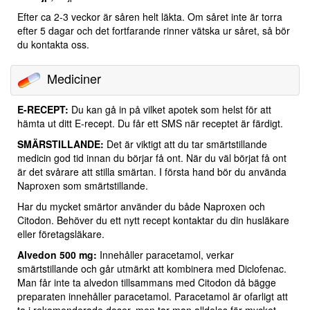
Efter ca 2-3 veckor är såren helt läkta. Om såret inte är torra
efter 5 dagar och det fortfarande rinner vätska ur såret, så bör
du kontakta oss.
Mediciner
E-RECEPT:
Du kan gå in på vilket apotek som helst för att
hämta ut ditt E-recept. Du får ett SMS när receptet är färdigt.
SMÄRSTILLANDE:
Det är viktigt att du tar smärtstillande
medicin god tid innan du börjar få ont. När du väl börjat få ont
är det svårare att stilla smärtan. I första hand bör du använda
Naproxen som smärtstillande.
Har du mycket smärtor använder du både Naproxen och
Citodon. Behöver du ett nytt recept kontaktar du din husläkare
eller företagsläkare.
Alvedon 500 mg:
Innehåller paracetamol, verkar
smärtstillande och går utmärkt att kombinera med Diclofenac.
Man får inte ta alvedon tillsammans med Citodon då bägge
preparaten innehåller paracetamol. Paracetamol är ofarligt att