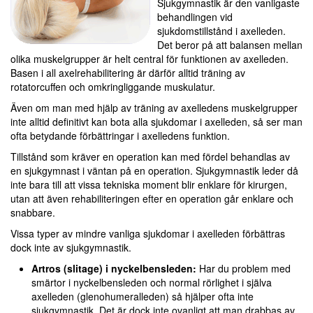
Sjuk­gym­nas­tik är den van­li­gaste
behan­dlin­gen vid
sjukdomstillstånd i axelle­den.
Det beror på att balansen mellan
olika muskelgrupper är helt central för funktionen av axelleden.
Basen i all axelrehabilitering är därför alltid träning av
rotatorcuffen och omkringliggande muskulatur.
Även om man med hjälp av träning av axelledens muskelgrupper
inte alltid definitivt kan bota alla sjukdomar i axelleden, så ser man
ofta betydande förbättringar i axelledens funktion.
Tillstånd som kräver en operation kan med fördel behandlas av
en sjukgymnast i väntan på en operation. Sjukgymnastik leder då
inte bara till att vissa tekniska moment blir enklare för kirurgen,
utan att även rehabiliteringen efter en operation går enklare och
snabbare.
Vissa typer av mindre vanliga sjukdomar i axelleden förbättras
dock inte av sjukgymnastik.
Artros (slitage) i nyckelbensleden:
Har du problem med
smärtor i nyckelbensleden och normal rörlighet i själva
axelleden (glenohumeralleden) så hjälper ofta inte
sjukgymnastik. Det är dock inte ovanligt att man drabbas av