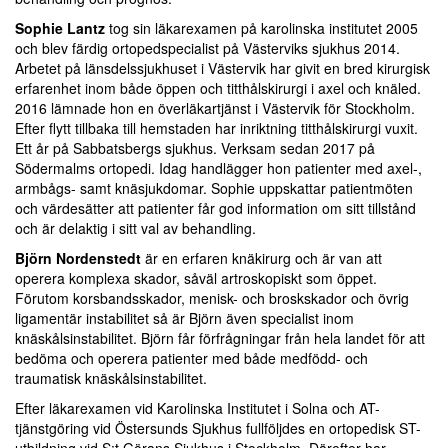
Sophie Lantz
tog sin läkarexamen på karolinska institutet 2005
och blev färdig ortopedspecialist på Västerviks sjukhus 2014.
Arbetet på länsdelssjukhuset i Västervik har givit en bred kirurgisk
erfarenhet inom både öppen och titthålskirurgi i axel och knäled.
2016 lämnade hon en överläkartjänst i Västervik för Stockholm.
Efter flytt tillbaka till hemstaden har inriktning titthålskirurgi vuxit.
Ett år på Sabbatsbergs sjukhus. Verksam sedan 2017 på
Södermalms ortopedi. Idag handlägger hon patienter med axel-,
armbågs- samt knäsjukdomar. Sophie uppskattar patientmöten
och värdesätter att patienter får god information om sitt tillstånd
och är delaktig i sitt val av behandling.
Björn Nordenstedt
är en erfaren knäkirurg och är van att
operera komplexa skador, såväl artroskopiskt som öppet.
Förutom korsbandsskador, menisk- och broskskador och övrig
ligamentär instabilitet så är Björn även specialist inom
knäskålsinstabilitet. Björn får förfrågningar från hela landet för att
bedöma och operera patienter med både medfödd- och
traumatisk knäskålsinstabilitet.
Efter läkarexamen vid Karolinska Institutet i Solna och AT-
tjänstgöring vid Östersunds Sjukhus fullföljdes en ortopedisk ST-