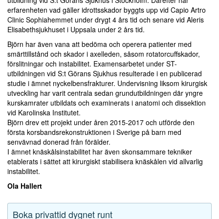
utbildning vid S:t Görans Sjukhus i Stockholm. Därefter har
erfarenheten vad gäller idrottsskador byggts upp vid Capio Artro
Clinic Sophiahemmet under drygt 4 års tid och senare vid Aleris
Elisabethsjukhuset i Uppsala under 2 års tid.
Björn har även vana att bedöma och operera patienter med
smärttillstånd och skador i axelleden, såsom rotatorcuffskador,
förslitningar och instabilitet. Examensarbetet under ST-
utbildningen vid S:t Görans Sjukhus resulterade i en publicerad
studie i ämnet nyckelbensfrakturer. Undervisning liksom kirurgisk
utveckling har varit centrala sedan grundutbildningen där yngre
kurskamrater utbildats och examinerats i anatomi och dissektion
vid Karolinska Institutet.
Björn drev ett projekt under åren 2015-2017 och utförde den
första korsbandsrekonstruktionen i Sverige på barn med
senvävnad donerad från förälder.
I ämnet knäskålsinstabilitet har även skonsammare tekniker
etablerats i sättet att kirurgiskt stabilisera knäskålen vid allvarlig
instabilitet.
Ola Hallert
Boka privattid dygnet runt