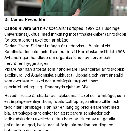
Dr. Carlos Rivero Siri
Carlos Rivero Siri
blev specialist i ortopedi 1999 på Huddinge
universitetssjukhus, med inriktning mot titthålstekniker (artroskopi)
för operationer i axel och armbåge.
Carlos Rivero Siri har i många år undervisat i Anatomi vid
Karolinska Instiutet och disputerade vid Karolinska Institutet 1993.
Avhandlingen handlade om organisationen av nerver och
nervrötter i ryggmärgen.
Vidare har han arbetat som handledare i avancerad artroskopisk
axelkirurgi vid Akademiska sjukhuset i Uppsala och varit anställd
som överläkare i axel och armbågskirurgi vid Löwet
specialistmottagning (Danderyds sjukhus AB)
Huvudintresse är skador och sjukdomar i axel och armbåge, som
ex. impingementsyndrom, rotatorcuffruptur, axelinstabilitet och
tendiniter i armbåge. Han har en lång og bred erfarenhet med
bla. artroskopiska tekniker för att reparera senskador och
ledbandskador i axelleden. Han betonar vikten av att ge alla
patienter en god, tydlig och utförlig information om diagnos,
behandling och prognos.