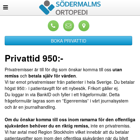
BOKA PRIVATTID
Privattid 950:-
Privatremisser är till för dig som önskar komma till oss
utan
remiss
och
betala själv för vården
.
Vi tar emot privatremisser från patienter i hela Sverige. Du betalar
högst 950:- i patientavgift för ett nybesök. Frikort gäller ej.
Du loggar in via BankID och fyller i ett frågeformulär. Detta
frågeformulär lagras som en ”Egenremiss” i vårt journalsystem
och är en journalhandling.
Om du önskar komma till oss inom ramarna för den offentliga
sjukvården behöver du en riktig remiss,
inte en privatremiss.
Vi har avtal med Region Stockholm vilket innebär att du betalar
patientavgifter som inom den offentliga sjukvården när du blivit