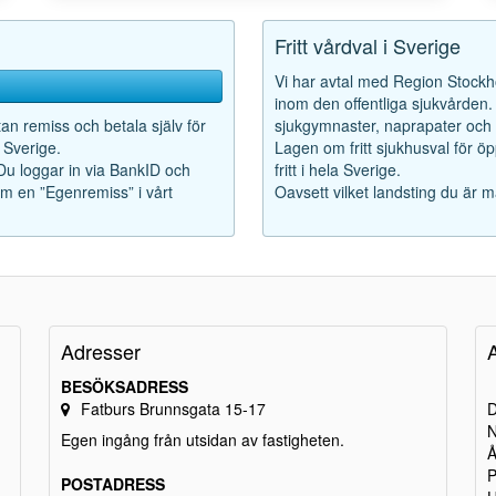
Fritt vårdval i Sverige
Vi har avtal med Region Stockho
inom den offentliga sjukvården. F
tan remiss och betala själv för
sjukgymnaster, naprapater och k
 Sverige.
Lagen om fritt sjukhusval för ö
 Du loggar in via BankID och
fritt i hela Sverige.
som en ”Egenremiss” i vårt
Oavsett vilket landsting du är m
Adresser
BESÖKSADRESS
Fatburs Brunnsgata 15-17
D
N
Egen ingång från utsidan av fastigheten.
Å
P
POSTADRESS