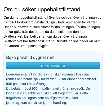
Om du söker uppehållstillstånd
Om du har uppehållstillstånd i Sverige och behöver vård innan du
har blivit folkbokförd betalar du själv hela kostnaden för vården.
Det är Skatteverket som sköter folkbokföringen. Folkbokföringen
brukar gälla från det datum då du ansökte om den hos
Skatteverket. Det betyder att om du behöver vård innan
Skatteverket har fattat beslut får du tillbaka de kostnader du haft
för vården utom patientavgiften.
Boka privattid dygnet runt
BOKA PRIVATTID
Egenremiss är till för dig som önskar komma till oss utan
remiss och betala själv för vården. Vi tar emot egenremisser
från patienter i hela Sverige.
Du betalar högst 950:- i patientavgift för ett nybesök. Du
loggar in via BankID och fyller i ett frågeformulär. Detta
frågeformulär lagras som en ”Egenremiss” i vårt
journalsystem och är en journalhandling.