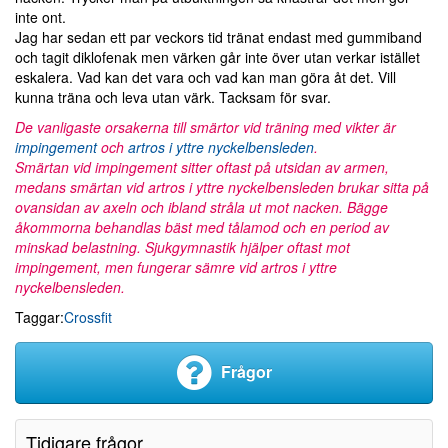
inte ont.
Jag har sedan ett par veckors tid tränat endast med gummiband
och tagit diklofenak men värken går inte över utan verkar istället
eskalera. Vad kan det vara och vad kan man göra åt det. Vill
kunna träna och leva utan värk. Tacksam för svar.
De vanligaste orsakerna till smärtor vid träning med vikter är
impingement
och
artros i yttre nyckelbensleden
.
Smärtan vid impingement sitter oftast på utsidan av armen,
medans smärtan vid artros i yttre nyckelbensleden brukar sitta på
ovansidan av axeln och ibland stråla ut mot nacken. Bägge
åkommorna behandlas bäst med tålamod och en period av
minskad belastning. Sjukgymnastik hjälper oftast mot
impingement, men fungerar sämre vid artros i yttre
nyckelbensleden.
Taggar:
Crossfit
Frågor
Tidigare frågor