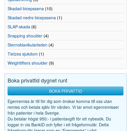
Skadad bicepssena
(10)
Skadad nedre bicepssena
(1)
SLAP-skada
(6)
Snapping shoulder
(4)
Sternoklavikularleden
(4)
Tietzes sjukdom
(1)
Weightlifters shoulder
(9)
Boka privattid dygnet runt
BOKA PRIVATTID
Egenremiss är till för dig som önskar komma till oss utan
remiss och betala själv för vården. Vi tar emot egenremisser
från patienter i hela Sverige.
Du betalar högst 950:- i patientavgift för ett nybesök. Du
loggar in via BankID och fyller i ett frågeformulär. Detta
frågeformulär lagras som en ”Egenremiss” i vårt