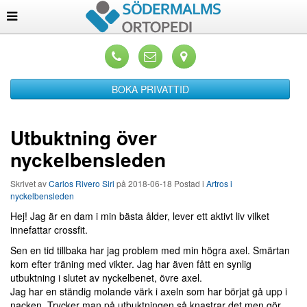
BOKA PRIVATTID
Utbuktning över
nyckelbensleden
Skrivet av
Carlos Rivero Siri
på
2018-06-18
Postad i
Artros i
nyckelbensleden
Hej! Jag är en dam i min bästa ålder, lever ett aktivt liv vilket
innefattar crossfit.
Sen en tid tillbaka har jag problem med min högra axel. Smärtan
kom efter träning med vikter. Jag har även fått en synlig
utbuktning i slutet av nyckelbenet, övre axel.
Jag har en ständig molande värk i axeln som har börjat gå upp i
nacken. Trycker man på utbuktningen så knastrar det men gör