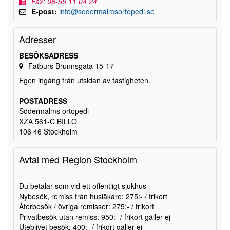
Fax: 08-55 11 04 24
E-post:
info@sodermalmsortopedi.se
Adresser
BESÖKSADRESS
Fatburs Brunnsgata 15-17
Egen ingång från utsidan av fastigheten.
POSTADRESS
Södermalms ortopedi
XZA 561-C BILLO
106 46 Stockholm
Avtal med Region Stockholm
Du betalar som vid ett offentligt sjukhus
Nybesök, remiss från husläkare: 275:- / frikort
Återbesök / övriga remisser: 275:- / frikort
Privatbesök utan remiss: 950:- / frikort gäller ej
Uteblivet besök: 400:- / frikort gäller ej