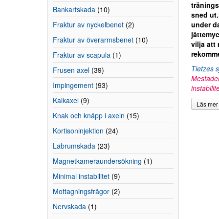
tränings
Bankartskada
(10)
sned ut.
Fraktur av nyckelbenet
(2)
under da
jättemyc
Fraktur av överarmsbenet
(10)
vilja at
rekomme
Fraktur av scapula
(1)
Tietzes 
Frusen axel
(39)
Mestadel
Impingement
(93)
instabili
Kalkaxel
(9)
Läs mer
Knak och knäpp i axeln
(15)
Kortisoninjektion
(24)
Labrumskada
(23)
Magnetkameraundersökning
(1)
Minimal instabilitet
(9)
Mottagningsfrågor
(2)
Nervskada
(1)