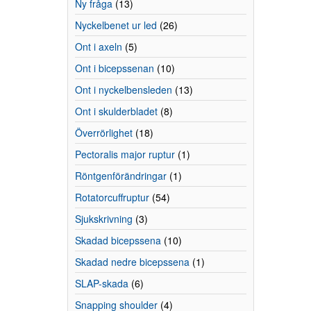
Ny fråga
(13)
Nyckelbenet ur led
(26)
Ont i axeln
(5)
Ont i bicepssenan
(10)
Ont i nyckelbensleden
(13)
Ont i skulderbladet
(8)
Överrörlighet
(18)
Pectoralis major ruptur
(1)
Röntgenförändringar
(1)
Rotatorcuffruptur
(54)
Sjukskrivning
(3)
Skadad bicepssena
(10)
Skadad nedre bicepssena
(1)
SLAP-skada
(6)
Snapping shoulder
(4)