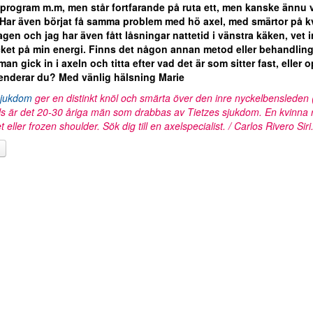
program m.m, men står fortfarande på ruta ett, men kanske ännu värr
Har även börjat få samma problem med hö axel, med smärtor på kvä
gen och jag har även fått låsningar nattetid i vänstra käken, vet i
ket på min energi. Finns det någon annan metod eller behandlin
t man gick in i axeln och titta efter vad det är som sitter fast, elle
nderar du? Med vänlig hälsning Marie
sjukdom
ger en distinkt knöl och smärta över den inre nyckelbensleden (
s är det 20-30 åriga män som drabbas av Tietzes sjukdom. En kvinna 
tet eller frozen shoulder. Sök dig till en axelspecialist. / Carlos Rivero Siri