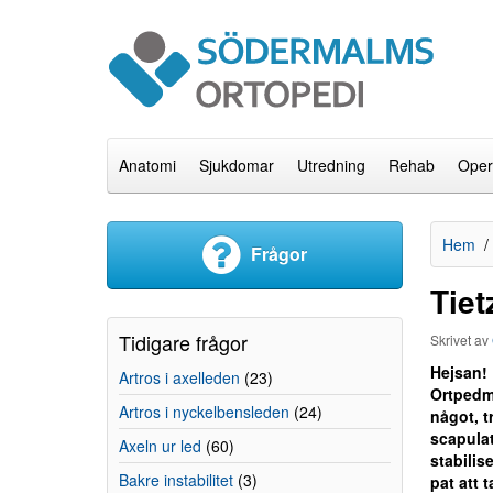
Anatomi
Sjukdomar
Utredning
Rehab
Oper
Hem
Frågor
Tie
Tidigare frågor
Skrivet av
Hejsan! 
Artros i axelleden
(23)
Ortpedme
Artros i nyckelbensleden
(24)
något, t
scapulat
Axeln ur led
(60)
stabilis
Bakre instabilitet
(3)
pat att 