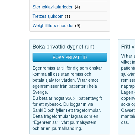
Sternoklavikularleden
(4)
Tietzes sjukdom
(1)
Weightlifters shoulder
(9)
Boka privattid dygnet runt
Fritt 
Vi har
BOKA PRIVATTID
vilket 
Egenremiss är till för dig som önskar
patient
komma till oss utan remiss och
sjukvår
betala själv för vården. Vi tar emot
remisse
egenremisser från patienter i hela
naprapa
Sverige.
Lagen o
Du betalar högst 950:- i patientavgift
öppenvå
för ett nybesök. Du loggar in via
söka öp
BankID och fyller i ett frågeformulär.
Oavsett
Detta frågeformulär lagras som en
mantals
”Egenremiss” i vårt journalsystem
oss.
och är en journalhandling.