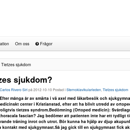
ation
Om oss
Frågor
Tietzes sjukdom
tzes sjukdom?
Carlos Rivero Siri
på
2012-10-10
Postad i
Sternoklavikularleden
,
Tietzes sjukdom
Efter många år av smärta i vä axel med läkarbesök och sjukgymna
dicinskt center i Kristianstad, efter att ha blivit utredd av ort
roligtvis tietzes syndrom.Bedömning (Ortoped medicin): Svårdiagn
horacala fascian? Jag bedömer att patienten inte har ett tydligt 
erande träning inrot och utrot. Bör kunna ha hjälp av djup akupunkt
ta kontakt med sjukgymnast.Så jag gick till en sjukgymnast fick 