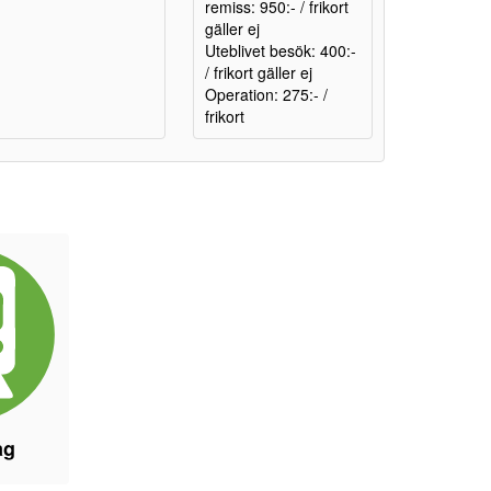
remiss: 950:- / frikort
gäller ej
Uteblivet besök: 400:-
/ frikort gäller ej
Operation: 275:- /
frikort
åg