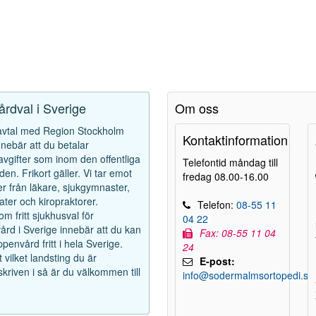
vårdval i Sverige
Om oss
 avtal med Region Stockholm
Kontaktinformation
innebär att du betalar
avgifter som inom den offentliga
Telefontid måndag till
den. Frikort gäller. Vi tar emot
fredag 08.00-16.00
r från läkare, sjukgymnaster,
ter och kiropraktorer.
Telefon:
08-55 11
m fritt sjukhusval för
04 22
rd i Sverige innebär att du kan
Fax: 08-55 11 04
penvård fritt i hela Sverige.
24
 vilket landsting du är
E-post:
kriven i så är du välkommen till
info@sodermalmsortopedi.se