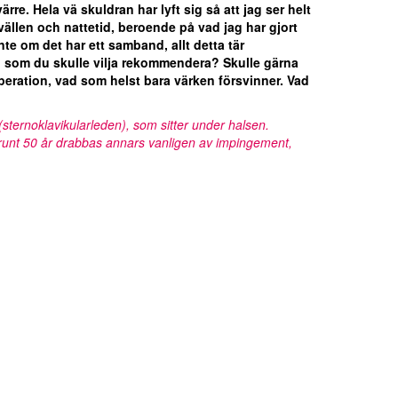
e. Hela vä skuldran har lyft sig så att jag ser helt
llen och nattetid, beroende på vad jag har gjort
nte om det har ett samband, allt detta tär
g som du skulle vilja rekommendera? Skulle gärna
r operation, vad som helst bara värken försvinner. Vad
sternoklavikularleden), som sitter under halsen.
runt 50 år drabbas annars vanligen av impingement,
.