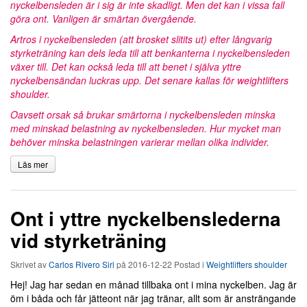
nyckelbensleden är i sig är inte skadligt. Men det kan i vissa fall
göra ont. Vanligen är smärtan övergående.
Artros i nyckelbensleden (att brosket slitits ut) efter långvarig
styrketräning kan dels leda till att benkanterna i nyckelbensleden
växer till. Det kan också leda till att benet i själva yttre
nyckelbensändan luckras upp. Det senare kallas för weightlifters
shoulder.
Oavsett orsak så brukar smärtorna i nyckelbensleden minska
med minskad belastning av nyckelbensleden. Hur mycket man
behöver minska belastningen varierar mellan olika individer.
Läs mer
Ont i yttre nyckelbenslederna
vid styrketräning
Skrivet av
Carlos Rivero Siri
på
2016-12-22
Postad i
Weightlifters shoulder
Hej! Jag har sedan en månad tillbaka ont i mina nyckelben. Jag är
öm i båda och får jätteont när jag tränar, allt som är ansträngande