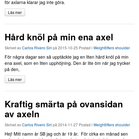
för axlarna klarar jag inte göra.
Läs mer
Hård knöl på min ena axel
Skrivet av
Carlos Rivero Siri
på
2015-10-25
Postad i
Weightlifters shoulder
För några dagar sen så upptäckte jag en liten hård knöl på min
ena axel, som en liten upphöjning. Den är lite öm när jag trycker
på den,
Läs mer
Kraftig smärta på ovansidan
av axeln
Skrivet av
Carlos Rivero Siri
på
2014-11-27
Postad i
Weightlifters shoulder
Hej! Mitt namn är SB jag och är 19 år. För cirka en månad sen