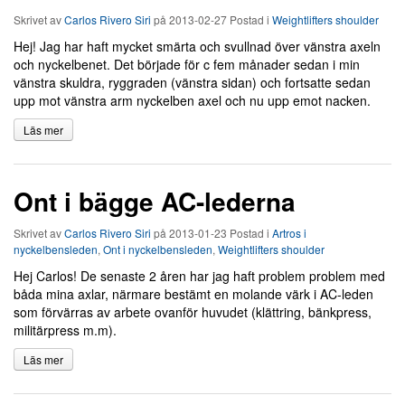
Skrivet av
Carlos Rivero Siri
på
2013-02-27
Postad i
Weightlifters shoulder
Hej! Jag har haft mycket smärta och svullnad över vänstra axeln
och nyckelbenet. Det började för c fem månader sedan i min
vänstra skuldra, ryggraden (vänstra sidan) och fortsatte sedan
upp mot vänstra arm nyckelben axel och nu upp emot nacken.
Läs mer
Ont i bägge AC-lederna
Skrivet av
Carlos Rivero Siri
på
2013-01-23
Postad i
Artros i
nyckelbensleden
,
Ont i nyckelbensleden
,
Weightlifters shoulder
Hej Carlos! De senaste 2 åren har jag haft problem problem med
båda mina axlar, närmare bestämt en molande värk i AC-leden
som förvärras av arbete ovanför huvudet (klättring, bänkpress,
militärpress m.m).
Läs mer