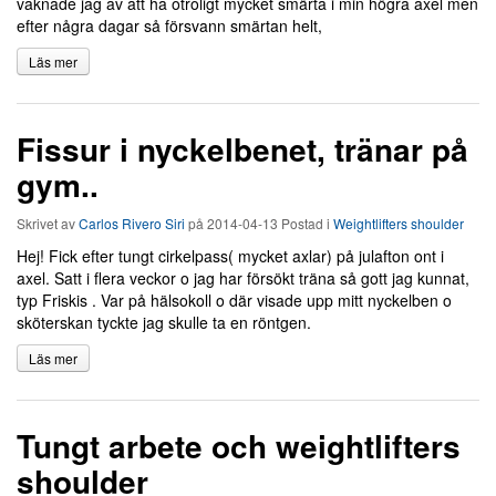
vaknade jag av att ha otroligt mycket smärta i min högra axel men
efter några dagar så försvann smärtan helt,
Läs mer
Fissur i nyckelbenet, tränar på
gym..
Skrivet av
Carlos Rivero Siri
på
2014-04-13
Postad i
Weightlifters shoulder
Hej! Fick efter tungt cirkelpass( mycket axlar) på julafton ont i
axel. Satt i flera veckor o jag har försökt träna så gott jag kunnat,
typ Friskis . Var på hälsokoll o där visade upp mitt nyckelben o
sköterskan tyckte jag skulle ta en röntgen.
Läs mer
Tungt arbete och weightlifters
shoulder