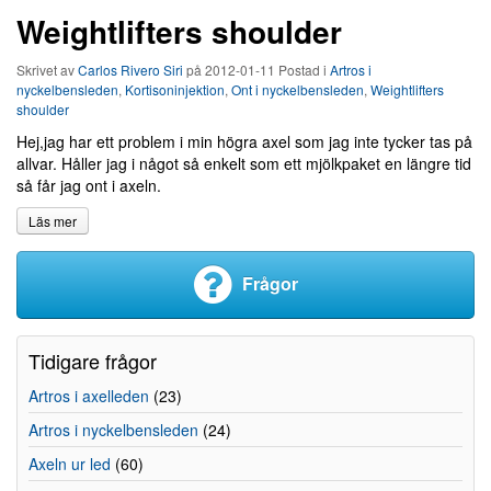
Weightlifters shoulder
Skrivet av
Carlos Rivero Siri
på
2012-01-11
Postad i
Artros i
nyckelbensleden
,
Kortisoninjektion
,
Ont i nyckelbensleden
,
Weightlifters
shoulder
Hej,jag har ett problem i min högra axel som jag inte tycker tas på
allvar. Håller jag i något så enkelt som ett mjölkpaket en längre tid
så får jag ont i axeln.
Läs mer
Frågor
Tidigare frågor
Artros i axelleden
(23)
Artros i nyckelbensleden
(24)
Axeln ur led
(60)