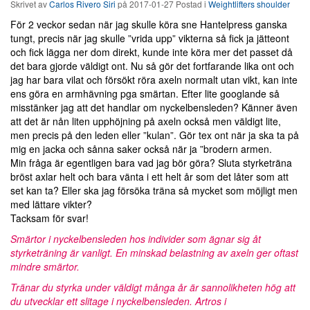
Skrivet av
Carlos Rivero Siri
på
2017-01-27
Postad i
Weightlifters shoulder
För 2 veckor sedan när jag skulle köra sne Hantelpress ganska
tungt, precis när jag skulle ”vrida upp” vikterna så fick ja jätteont
och fick lägga ner dom direkt, kunde inte köra mer det passet då
det bara gjorde väldigt ont. Nu så gör det fortfarande lika ont och
jag har bara vilat och försökt röra axeln normalt utan vikt, kan inte
ens göra en armhävning pga smärtan. Efter lite googlande så
misstänker jag att det handlar om nyckelbensleden? Känner även
att det är nån liten upphöjning på axeln också men väldigt lite,
men precis på den leden eller ”kulan”. Gör tex ont när ja ska ta på
mig en jacka och sånna saker också när ja ”brodern armen.
Min fråga är egentligen bara vad jag bör göra? Sluta styrketräna
bröst axlar helt och bara vänta i ett helt år som det låter som att
set kan ta? Eller ska jag försöka träna så mycket som möjligt men
med lättare vikter?
Tacksam för svar!
Smärtor i nyckelbensleden hos individer som ägnar sig åt
styrketräning är vanligt. En minskad belastning av axeln ger oftast
mindre smärtor.
Tränar du styrka under väldigt många år är sannolikheten hög att
du utvecklar ett slitage i nyckelbensleden. Artros i