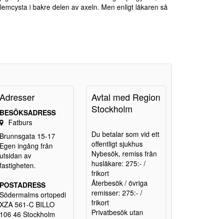
lemcysta i bakre delen av axeln. Men enligt läkaren så
Adresser
Avtal med Region
Stockholm
BESÖKSADRESS
Fatburs
Du betalar som vid ett
Brunnsgata 15-17
offentligt sjukhus
Egen ingång från
Nybesök, remiss från
utsidan av
husläkare: 275:- /
fastigheten.
frikort
Återbesök / övriga
POSTADRESS
remisser: 275:- /
Södermalms ortopedi
frikort
XZA 561-C BILLO
Privatbesök utan
106 46 Stockholm