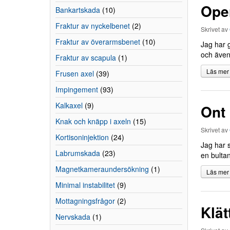
Oper
Bankartskada
(10)
Fraktur av nyckelbenet
(2)
Skrivet av
Fraktur av överarmsbenet
(10)
Jag har g
och även
Fraktur av scapula
(1)
Läs mer
Frusen axel
(39)
Impingement
(93)
Kalkaxel
(9)
Ont 
Knak och knäpp i axeln
(15)
Skrivet av
Kortisoninjektion
(24)
Jag har s
Labrumskada
(23)
en bultan
Magnetkameraundersökning
(1)
Läs mer
Minimal instabilitet
(9)
Mottagningsfrågor
(2)
Klät
Nervskada
(1)