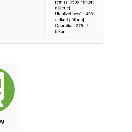
remiss: 950:- / frikort
gäller ej
Uteblivet besök: 400:-
/ frikort gäller ej
Operation: 275:- /
frikort
åg