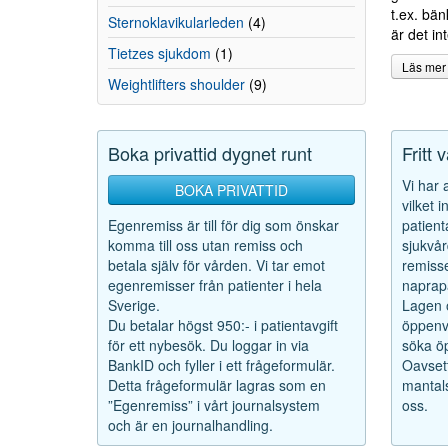
t.ex. bä
Sternoklavikularleden
(4)
är det in
Tietzes sjukdom
(1)
Läs mer
Weightlifters shoulder
(9)
Boka privattid dygnet runt
Fritt 
Vi har
BOKA PRIVATTID
vilket 
Egenremiss är till för dig som önskar
patient
komma till oss utan remiss och
sjukvår
betala själv för vården. Vi tar emot
remisse
egenremisser från patienter i hela
naprapa
Sverige.
Lagen o
Du betalar högst 950:- i patientavgift
öppenvå
för ett nybesök. Du loggar in via
söka öp
BankID och fyller i ett frågeformulär.
Oavsett
Detta frågeformulär lagras som en
mantals
”Egenremiss” i vårt journalsystem
oss.
och är en journalhandling.