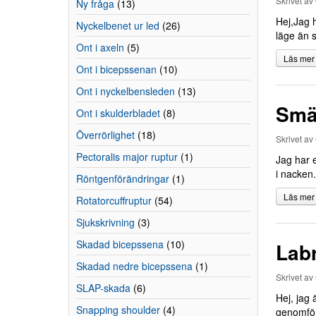
Skrivet av
Ny fråga
(13)
Hej,Jag h
Nyckelbenet ur led
(26)
läge än s
Ont i axeln
(5)
Läs mer
Ont i bicepssenan
(10)
Ont i nyckelbensleden
(13)
Smär
Ont i skulderbladet
(8)
Överrörlighet
(18)
Skrivet av
Pectoralis major ruptur
(1)
Jag har e
i nacken.
Röntgenförändringar
(1)
Läs mer
Rotatorcuffruptur
(54)
Sjukskrivning
(3)
Skadad bicepssena
(10)
Lab
Skadad nedre bicepssena
(1)
Skrivet av
SLAP-skada
(6)
Hej, jag 
Snapping shoulder
(4)
genomfört