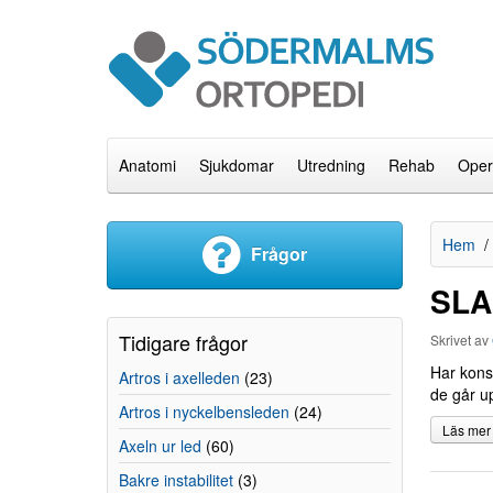
Anatomi
Sjukdomar
Utredning
Rehab
Oper
Hem
Frågor
SLAP
Tidigare frågor
Skrivet av
Har kons
Artros i axelleden
(23)
de går u
Artros i nyckelbensleden
(24)
Läs mer
Axeln ur led
(60)
Bakre instabilitet
(3)