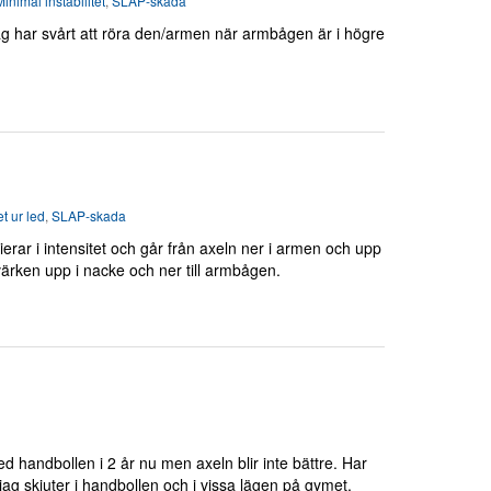
inimal instabilitet
,
SLAP-skada
 Jag har svårt att röra den/armen när armbågen är i högre
t ur led
,
SLAP-skada
ierar i intensitet och går från axeln ner i armen och upp
värken upp i nacke och ner till armbågen.
ed handbollen i 2 år nu men axeln blir inte bättre. Har
jag skjuter i handbollen och i vissa lägen på gymet,