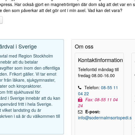
nkpress. Har också gjort en magnetröntgen där dom såg att det var en s
te den som påverkar att det gör ont i min axel. Vad kan det vara?
vårdval i Sverige
Om oss
 avtal med Region Stockholm
Kontaktinformation
innebär att du betalar
avgifter som inom den offentliga
Telefontid måndag till
den. Frikort gäller. Vi tar emot
fredag 08.00-16.00
r från läkare, sjukgymnaster,
ter och kiropraktorer.
Telefon:
08-55 11
m fritt sjukhusval för
04 22
rd i Sverige innebär att du kan
Fax: 08-55 11 04
penvård fritt i hela Sverige.
24
 vilket landsting du är
E-post:
kriven i så är du välkommen till
info@sodermalmsortopedi.se