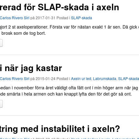
erad för SLAP-skada i axeln
Carlos Rivero Siri
på
2017-01-31
Postad i
SLAP-skada
jort 2 st axeloperationer. Första var för nästan exakt 1 år sen. Då gic
 brosk som de tog bort.
i när jag kastar
Carlos Rivero Siri
på
2015-01-24
Postad i
Axeln ur led
,
Labrumskada
,
SLAP-skad
edan i november förra året väldigt ofta fått ont i min höger arm när jag
de smärta i hela armen och kan knappt lyfta den för det gör så ont.
tring med instabilitet i axeln?