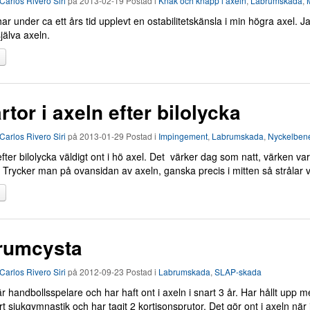
Carlos Rivero Siri
på
2013-02-19
Postad i
Knak och knäpp i axeln
,
Labrumskada
,
M
ar under ca ett års tid upplevt en ostabilitetskänsla i min högra axel.
jälva axeln.
tor i axeln efter bilolycka
Carlos Rivero Siri
på
2013-01-29
Postad i
Impingement
,
Labrumskada
,
Nyckelbene
fter bilolycka väldigt ont i hö axel. Det värker dag som natt, värken var
 Trycker man på ovansidan av axeln, ganska precis i mitten så strålar 
rumcysta
Carlos Rivero Siri
på
2012-09-23
Postad i
Labrumskada
,
SLAP-skada
är handbollsspelare och har haft ont i axeln i snart 3 år. Har hållt upp m
 sjukgymnastik och har tagit 2 kortisonsprutor. Det gör ont i axeln när 