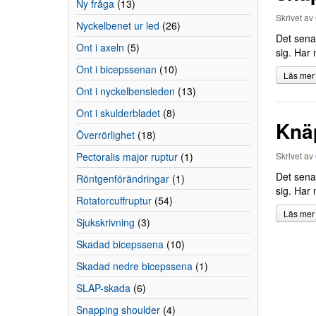
Ny fråga
(13)
Skrivet av
Nyckelbenet ur led
(26)
Det sena
Ont i axeln
(5)
sig. Har 
Ont i bicepssenan
(10)
Läs mer
Ont i nyckelbensleden
(13)
Ont i skulderbladet
(8)
Knä
Överrörlighet
(18)
Pectoralis major ruptur
(1)
Skrivet av
Det sena
Röntgenförändringar
(1)
sig. Har 
Rotatorcuffruptur
(54)
Läs mer
Sjukskrivning
(3)
Skadad bicepssena
(10)
Skadad nedre bicepssena
(1)
SLAP-skada
(6)
Snapping shoulder
(4)