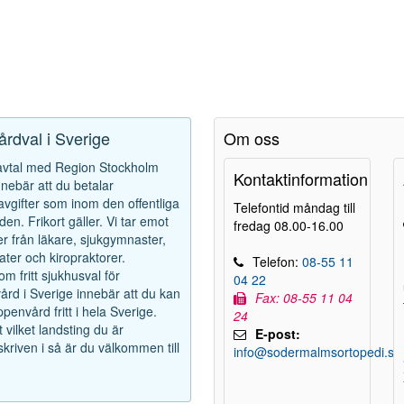
vårdval i Sverige
Om oss
 avtal med Region Stockholm
Kontaktinformation
innebär att du betalar
avgifter som inom den offentliga
Telefontid måndag till
den. Frikort gäller. Vi tar emot
fredag 08.00-16.00
r från läkare, sjukgymnaster,
ter och kiropraktorer.
Telefon:
08-55 11
m fritt sjukhusval för
04 22
rd i Sverige innebär att du kan
Fax: 08-55 11 04
penvård fritt i hela Sverige.
24
 vilket landsting du är
E-post:
kriven i så är du välkommen till
info@sodermalmsortopedi.se