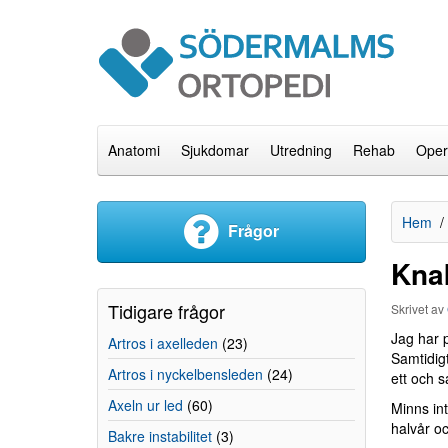
Anatomi
Sjukdomar
Utredning
Rehab
Oper
Hem
Frågor
Knak
Tidigare frågor
Skrivet av
Jag har 
Artros i axelleden
(23)
Samtidigt
Artros i nyckelbensleden
(24)
ett och 
Axeln ur led
(60)
Minns int
halvår o
Bakre instabilitet
(3)