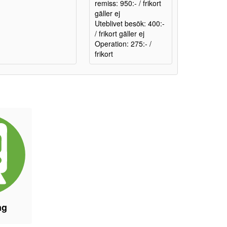
remiss: 950:- / frikort
gäller ej
Uteblivet besök: 400:-
/ frikort gäller ej
Operation: 275:- /
frikort
åg