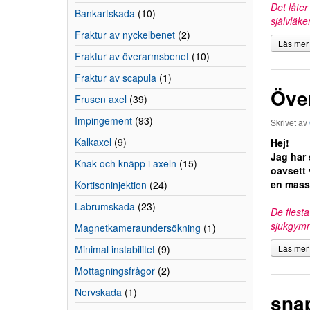
Det låte
Bankartskada
(10)
självläker
Fraktur av nyckelbenet
(2)
Läs mer
Fraktur av överarmsbenet
(10)
Fraktur av scapula
(1)
Över
Frusen axel
(39)
Impingement
(93)
Skrivet av
Kalkaxel
(9)
Hej!
Jag har 
Knak och knäpp i axeln
(15)
oavsett 
en massa
Kortisoninjektion
(24)
Labrumskada
(23)
De flest
sjukgymna
Magnetkameraundersökning
(1)
Minimal instabilitet
(9)
Läs mer
Mottagningsfrågor
(2)
Nervskada
(1)
snap