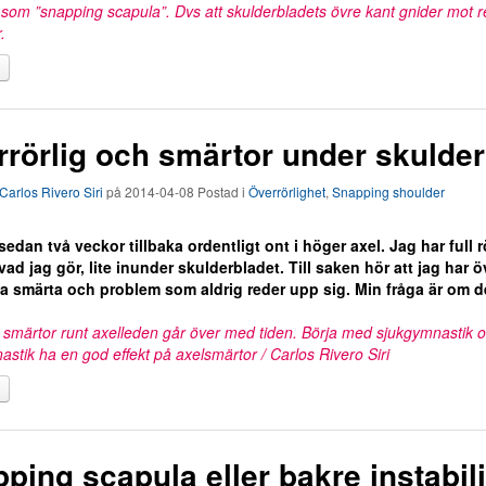
r som ”snapping scapula”. Dvs att skulderbladets övre kant gnider mot r
.
rörlig och smärtor under skulder
Carlos Rivero Siri
på
2014-04-08
Postad i
Överrörlighet
,
Snapping shoulder
sedan två veckor tillbaka ordentligt ont i höger axel. Jag har full 
vad jag gör, lite inunder skulderbladet. Till saken hör att jag har
 smärta och problem som aldrig reder upp sig. Min fråga är om d
a smärtor runt axelleden går över med tiden. Börja med sjukgymnastik oc
stik ha en god effekt på axelsmärtor / Carlos Rivero Siri
ping scapula eller bakre instabili