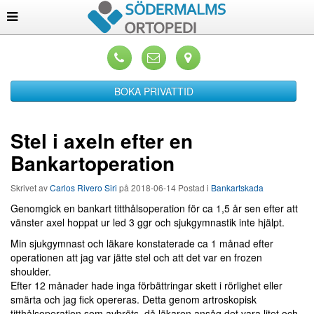
BOKA PRIVATTID
Stel i axeln efter en
Bankartoperation
Skrivet av
Carlos Rivero Siri
på
2018-06-14
Postad i
Bankartskada
Genomgick en bankart titthålsoperation för ca 1,5 år sen efter att
vänster axel hoppat ur led 3 ggr och sjukgymnastik inte hjälpt.
Min sjukgymnast och läkare konstaterade ca 1 månad efter
operationen att jag var jätte stel och att det var en frozen
shoulder.
Efter 12 månader hade inga förbättringar skett i rörlighet eller
smärta och jag fick opereras. Detta genom artroskopisk
titthålsoperation som avbröts, då läkaren ansåg det vara litet och