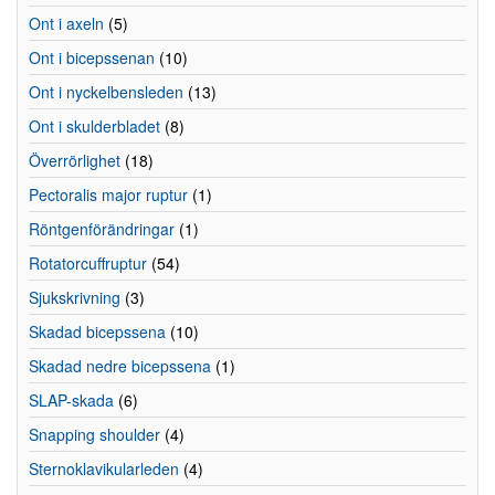
Ont i axeln
(5)
Ont i bicepssenan
(10)
Ont i nyckelbensleden
(13)
Ont i skulderbladet
(8)
Överrörlighet
(18)
Pectoralis major ruptur
(1)
Röntgenförändringar
(1)
Rotatorcuffruptur
(54)
Sjukskrivning
(3)
Skadad bicepssena
(10)
Skadad nedre bicepssena
(1)
SLAP-skada
(6)
Snapping shoulder
(4)
Sternoklavikularleden
(4)