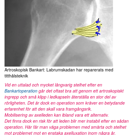
Artroskopisk Bankart: Labrumskadan har reparerats med
titthålsteknik
Vid en uttalad och mycket långvarig stelhet efter en
Bankartoperation
går det oftast bra att genom ett artroskopiskt
ingrepp och små klipp i ledkapseln återställa en stor del av
rörligheten. Det är dock en operation som kräver en betydande
erfarenhet för att den skall vara framgångsrik.
Mobilisering av axelleden kan ibland vara ett alternativ.
Det finns dock en risk för att leden blir mer instabil efter en sådan
operation. Här får man väga problemen med smärta och stelhet
mot problemet mot en enstaka axelluxation inom några år.