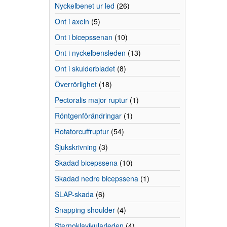
Nyckelbenet ur led
(26)
Ont i axeln
(5)
Ont i bicepssenan
(10)
Ont i nyckelbensleden
(13)
Ont i skulderbladet
(8)
Överrörlighet
(18)
Pectoralis major ruptur
(1)
Röntgenförändringar
(1)
Rotatorcuffruptur
(54)
Sjukskrivning
(3)
Skadad bicepssena
(10)
Skadad nedre bicepssena
(1)
SLAP-skada
(6)
Snapping shoulder
(4)
Sternoklavikularleden
(4)