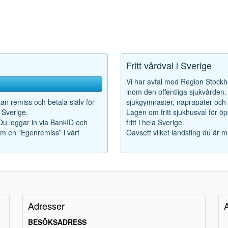
Fritt vårdval i Sverige
Vi har avtal med Region Stockho
inom den offentliga sjukvården. F
tan remiss och betala själv för
sjukgymnaster, naprapater och k
 Sverige.
Lagen om fritt sjukhusval för ö
 Du loggar in via BankID och
fritt i hela Sverige.
som en ”Egenremiss” i vårt
Oavsett vilket landsting du är m
Adresser
BESÖKSADRESS