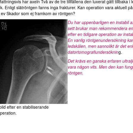
tningsvis har axeln Två av de tre tillfällena den luxerat gått tillbaka
. Enligt slätröntgen fanns inga frakturer. Kan operation vara aktuell 
se ev Skador som ej framkom av röntgen?
Du har uppenbarligen en instabil a
sett brukar man rekommendera en n
efter en tidigare operation av instabi
En vanlig röntgenundersökning kan
ledskålen, men sannolikt är det en
datortomografiundersöknin
g.
Det krävs en ganska erfaren ultral
vara någon vits. Men den kan funge
röntgen.
ld efter en stabiliserande
peration.