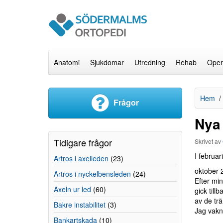
Anatomi
Sjukdomar
Utredning
Rehab
Oper
Hem
Frågor
Nya 
Tidigare frågor
Skrivet av
I februar
Artros i axelleden
(23)
oktober 
Artros i nyckelbensleden
(24)
Efter min
Axeln ur led
(60)
gick till
av de tr
Bakre instabilitet
(3)
Jag vakn
Bankartskada
(10)