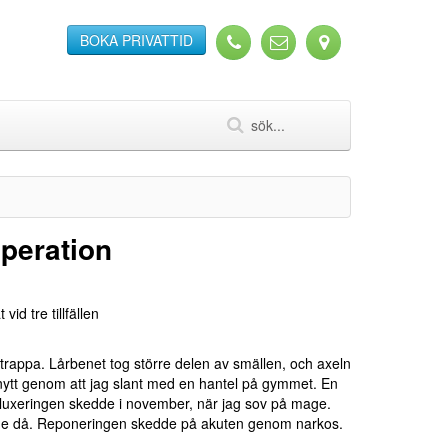
BOKA PRIVATTID
operation
id tre tillfällen
n trappa. Lårbenet tog större delen av smällen, och axeln
på nytt genom att jag slant med en hantel på gymmet. En
e luxeringen skedde i november, när jag sov på mage.
rade då. Reponeringen skedde på akuten genom narkos.