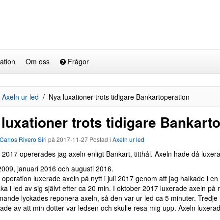
ation
Om oss
Frågor
Axeln ur led
Nya luxationer trots tidigare Bankartoperation
luxationer trots tidigare Bankart
Carlos Rivero Siri
på
2017-11-27
Postad i
Axeln ur led
i 2017 opererades jag axeln enligt Bankart, titthål. Axeln hade då luxerat v
2009, januari 2016 och augusti 2016.
 operation luxerade axeln på nytt i juli 2017 genom att jag halkade i e
baka i led av sig självt efter ca 20 min. I oktober 2017 luxerade axeln 
änande lyckades reponera axeln, så den var ur led ca 5 minuter. Tredj
ade av att min dotter var ledsen och skulle resa mig upp. Axeln luxe