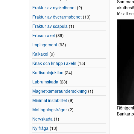
Sammanfat
Fraktur av nyckelbenet
(2)
akutbesök
för att 
Fraktur av överarmsbenet
(10)
Fraktur av scapula
(1)
Frusen axel
(39)
Impingement
(93)
Kalkaxel
(9)
Knak och knäpp i axeln
(15)
Kortisoninjektion
(24)
Labrumskada
(23)
Magnetkameraundersökning
(1)
Minimal instabilitet
(9)
Röntgenbi
Mottagningsfrågor
(2)
Bankarto
Nervskada
(1)
Ny fråga
(13)