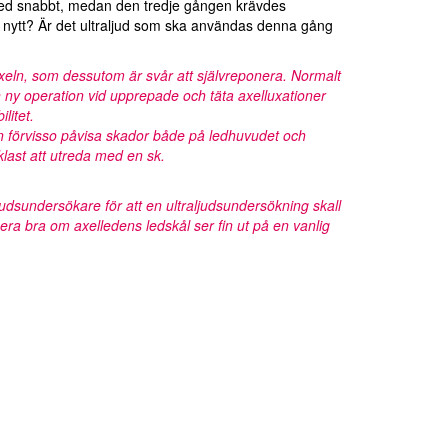
 i led snabbt, medan den tredje gången krävdes
på nytt? Är det ultraljud som ska användas denna gång
xeln, som dessutom är svår att självreponera. Normalt
y operation vid upprepade och täta axelluxationer
litet.
 förvisso påvisa skador både på ledhuvudet och
klast att utreda med en sk.
judsundersökare för att en ultraljudsundersökning skall
ra bra om axelledens ledskål ser fin ut på en vanlig