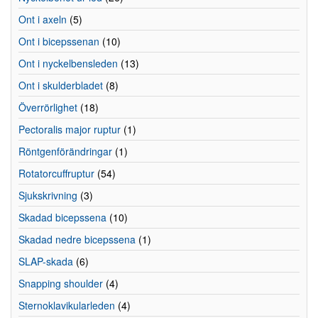
Ont i axeln
(5)
Ont i bicepssenan
(10)
Ont i nyckelbensleden
(13)
Ont i skulderbladet
(8)
Överrörlighet
(18)
Pectoralis major ruptur
(1)
Röntgenförändringar
(1)
Rotatorcuffruptur
(54)
Sjukskrivning
(3)
Skadad bicepssena
(10)
Skadad nedre bicepssena
(1)
SLAP-skada
(6)
Snapping shoulder
(4)
Sternoklavikularleden
(4)