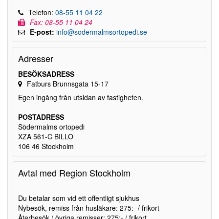
Telefon:
08-55 11 04 22
Fax: 08-55 11 04 24
E-post:
info@sodermalmsortopedi.se
Adresser
BESÖKSADRESS
Fatburs Brunnsgata 15-17
Egen ingång från utsidan av fastigheten.
POSTADRESS
Södermalms ortopedi
XZA 561-C BILLO
106 46 Stockholm
Avtal med Region Stockholm
Du betalar som vid ett offentligt sjukhus
Nybesök, remiss från husläkare: 275:- / frikort
Återbesök / övriga remisser: 275:- / frikort