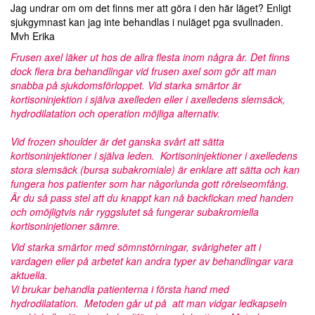
Jag undrar om om det finns mer att göra i den här läget? Enligt
sjukgymnast kan jag inte behandlas i nuläget pga svullnaden.
Mvh Erika
Frusen axel läker ut hos de allra flesta inom några år. Det finns
dock flera bra behandlingar vid frusen axel som gör att man
snabba på sjukdomsförloppet. Vid starka smärtor är
kortisoninjektion i själva axelleden eller i axelledens slemsäck,
hydrodilatation och operation möjliga alternativ.
Vid frozen shoulder är det ganska svårt att sätta
kortisoninjektioner i själva leden. Kortisoninjektioner i axelledens
stora slemsäck (bursa subakromiale) är enklare att sätta och kan
fungera hos patienter som har någorlunda gott rörelseomfång.
Är du så pass stel att du knappt kan nå backfickan med handen
och omöjligtvis når ryggslutet så fungerar subakromiella
kortisoninjetioner sämre.
Vid starka smärtor med sömnstörningar, svårigheter att i
vardagen eller på arbetet kan andra typer av behandlingar vara
aktuella.
Vi brukar behandla patienterna i första hand med
hydrodilatation. Metoden går ut på att man vidgar ledkapseln