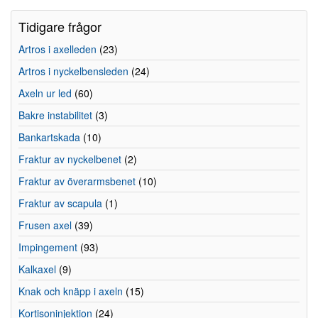
Tidigare frågor
Artros i axelleden
(23)
Artros i nyckelbensleden
(24)
Axeln ur led
(60)
Bakre instabilitet
(3)
Bankartskada
(10)
Fraktur av nyckelbenet
(2)
Fraktur av överarmsbenet
(10)
Fraktur av scapula
(1)
Frusen axel
(39)
Impingement
(93)
Kalkaxel
(9)
Knak och knäpp i axeln
(15)
Kortisoninjektion
(24)