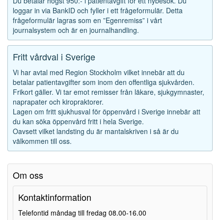
Du betalar högst 950:- i patientavgift för ett nybesök. Du
loggar in via BankID och fyller i ett frågeformulär. Detta
frågeformulär lagras som en ”Egenremiss” i vårt
journalsystem och är en journalhandling.
Fritt vårdval i Sverige
Vi har avtal med Region Stockholm vilket innebär att du
betalar patientavgifter som inom den offentliga sjukvården.
Frikort gäller. Vi tar emot remisser från läkare, sjukgymnaster,
naprapater och kiropraktorer.
Lagen om fritt sjukhusval för öppenvård i Sverige innebär att
du kan söka öppenvård fritt i hela Sverige.
Oavsett vilket landsting du är mantalskriven i så är du
välkommen till oss.
Om oss
Kontaktinformation
Telefontid måndag till fredag 08.00-16.00