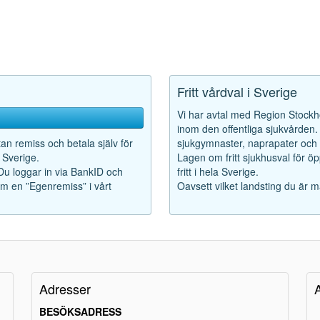
Fritt vårdval i Sverige
Vi har avtal med Region Stockho
inom den offentliga sjukvården. F
tan remiss och betala själv för
sjukgymnaster, naprapater och k
 Sverige.
Lagen om fritt sjukhusval för ö
 Du loggar in via BankID och
fritt i hela Sverige.
som en ”Egenremiss” i vårt
Oavsett vilket landsting du är m
Adresser
BESÖKSADRESS