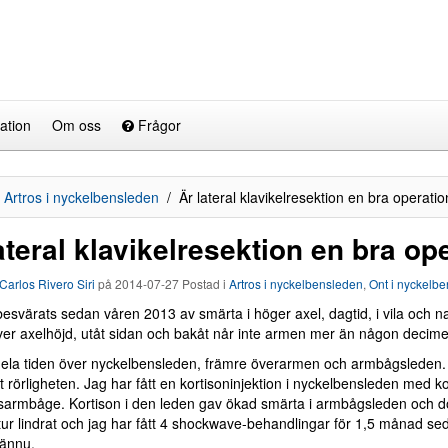
ation
Om oss
Frågor
Artros i nyckelbensleden
Är lateral klavikelresektion en bra operati
ateral klavikelresektion en bra op
Carlos Rivero Siri
på
2014-07-27
Postad i
Artros i nyckelbensleden
,
Ont i nyckelb
esvärats sedan våren 2013 av smärta i höger axel, dagtid, i vila och n
ver axelhöjd, utåt sidan och bakåt når inte armen mer än någon decime
ela tiden över nyckelbensleden, främre överarmen och armbågsleden
t rörligheten. Jag har fått en kortisoninjektion i nyckelbensleden med 
isarmbåge. Kortison i den leden gav ökad smärta i armbågsleden och 
ur lindrat och jag har fått 4 shockwave-behandlingar för 1,5 månad sed
t ännu.