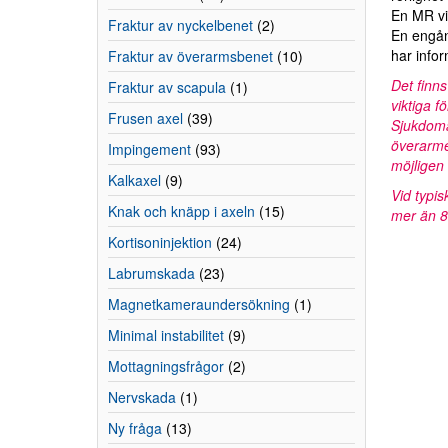
En MR vis
Fraktur av nyckelbenet
(2)
En engån
har infor
Fraktur av överarmsbenet
(10)
Det finn
Fraktur av scapula
(1)
viktiga f
Frusen axel
(39)
Sjukdoma
överarme
Impingement
(93)
möjligen 
Kalkaxel
(9)
Vid typis
Knak och knäpp i axeln
(15)
mer än 85
Kortisoninjektion
(24)
Labrumskada
(23)
Magnetkameraundersökning
(1)
Minimal instabilitet
(9)
Mottagningsfrågor
(2)
Nervskada
(1)
Ny fråga
(13)