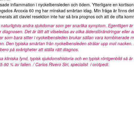
ade inflammation i nyckelbensleden och ödem. Ytterligare en kortisoninj
gsdos Arcoxia 60 mg har minskad smärtan idag. Min fråga är finns det
merats att claviel resektion inte har så bra prognos och att de ofta ko
s naturligtvis andra sjukdomar som ger snarlika symptom. Egentligen är 
ör diagnosen. Det är lätt att vilseledas av olika åldersförändringar ell
r som bara sitter i nyckelbensleden brukar sällan vara kombinerade me
n. Den typiska smärtan från nyckelbensleden strålar upp mot nacken. Att
bero på svårigheter att ställa rätt diagnos.
ka kliniska fynd, typisk sjukdomshistoria och en typisk röntgenbild så är
-90 % av fallen. / Carlos Rivero Siri, specialist i orotpedi.