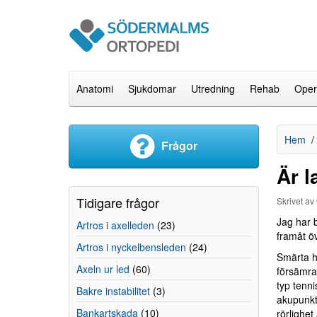
Anatomi
Sjukdomar
Utredning
Rehab
Oper
Hem
Frågor
Är l
Tidigare frågor
Skrivet av
Jag har b
Artros i axelleden
(23)
framåt ö
Artros i nyckelbensleden
(24)
Smärta h
Axeln ur led
(60)
försämra
typ tenn
Bakre instabilitet
(3)
akupunkt
Bankartskada
(10)
rörlighe