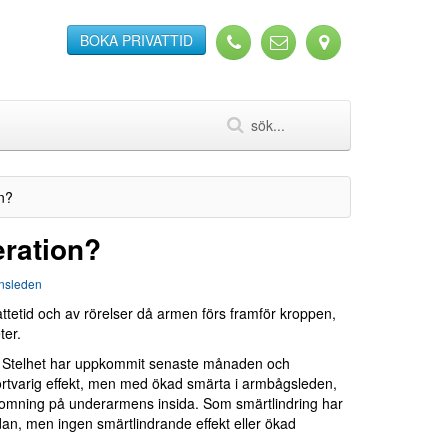
BOKA PRIVATTID
on?
eration?
ensleden
attetid och av rörelser då armen förs framför kroppen,
ter.
. Stelhet har uppkommit senaste månaden och
kortvarig effekt, men med ökad smärta i armbågsleden,
domning på underarmens insida. Som smärtlindring har
an, men ingen smärtlindrande effekt eller ökad