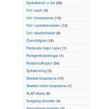
Nyckelbenet ur led
(26)
Ont i axeln
(5)
Ont i bicepssenan
(10)
Ont i nyckelbensleden
(13)
Ont i skulderbladet
(8)
Överrörlighet
(18)
Pectoralis major ruptur
(1)
Röntgenförändringar
(1)
Rotatorcuffruptur
(54)
Sjukskrivning
(3)
Skadad bicepssena
(10)
Skadad nedre bicepssena
(1)
SLAP-skada
(6)
Snapping shoulder
(4)
Sternoklavikularleden
(4)