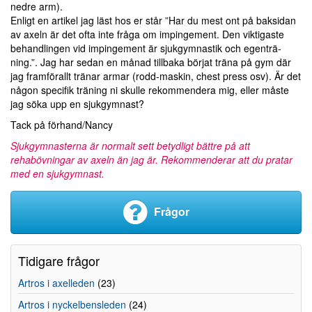
nedre arm).
Enligt en artikel jag läst hos er står ”Har du mest ont på bak­si­dan
av axeln är det ofta inte fråga om impinge­ment. Den vik­ti­gaste
behand­lingen vid impinge­ment är sjuk­gym­nas­tik och egen­trä­
ning.”. Jag har sedan en månad tillbaka börjat träna på gym där
jag framförallt tränar armar (rodd-maskin, chest press osv). Är det
någon specifik träning ni skulle rekommendera mig, eller måste
jag söka upp en sjukgymnast?
Tack på förhand/Nancy
Sjukgymnasterna är normalt sett betydligt bättre på att
rehabövningar av axeln än jag är. Rekommenderar att du pratar
med en sjukgymnast.
Frågor
Tidigare frågor
Artros i axelleden
(23)
Artros i nyckelbensleden
(24)