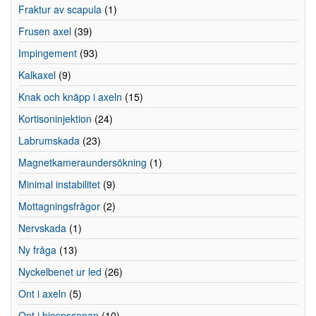
Fraktur av scapula
(1)
Frusen axel
(39)
Impingement
(93)
Kalkaxel
(9)
Knak och knäpp i axeln
(15)
Kortisoninjektion
(24)
Labrumskada
(23)
Magnetkameraundersökning
(1)
Minimal instabilitet
(9)
Mottagningsfrågor
(2)
Nervskada
(1)
Ny fråga
(13)
Nyckelbenet ur led
(26)
Ont i axeln
(5)
Ont i bicepssenan
(10)