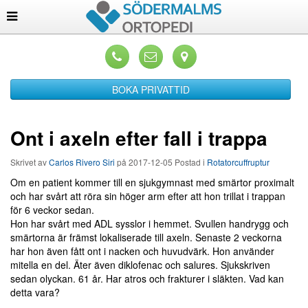
BOKA PRIVATTID
Ont i axeln efter fall i trappa
Skrivet av
Carlos Rivero Siri
på
2017-12-05
Postad i
Rotatorcuffruptur
Om en patient kommer till en sjukgymnast med smärtor proximalt
och har svårt att röra sin höger arm efter att hon trillat i trappan
för 6 veckor sedan.
Hon har svårt med ADL sysslor i hemmet. Svullen handrygg och
smärtorna är främst lokaliserade till axeln. Senaste 2 veckorna
har hon även fått ont i nacken och huvudvärk. Hon använder
mitella en del. Äter även diklofenac och salures. Sjukskriven
sedan olyckan. 61 år. Har atros och frakturer i släkten. Vad kan
detta vara?