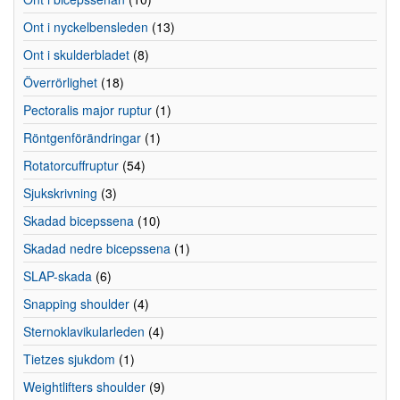
Ont i nyckelbensleden
(13)
Ont i skulderbladet
(8)
Överrörlighet
(18)
Pectoralis major ruptur
(1)
Röntgenförändringar
(1)
Rotatorcuffruptur
(54)
Sjukskrivning
(3)
Skadad bicepssena
(10)
Skadad nedre bicepssena
(1)
SLAP-skada
(6)
Snapping shoulder
(4)
Sternoklavikularleden
(4)
Tietzes sjukdom
(1)
Weightlifters shoulder
(9)