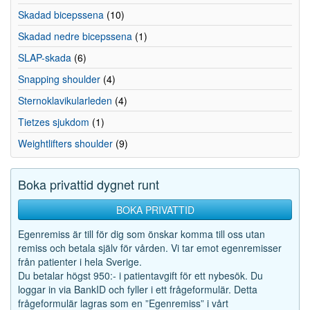
Skadad bicepssena
(10)
Skadad nedre bicepssena
(1)
SLAP-skada
(6)
Snapping shoulder
(4)
Sternoklavikularleden
(4)
Tietzes sjukdom
(1)
Weightlifters shoulder
(9)
Boka privattid dygnet runt
BOKA PRIVATTID
Egenremiss är till för dig som önskar komma till oss utan
remiss och betala själv för vården. Vi tar emot egenremisser
från patienter i hela Sverige.
Du betalar högst 950:- i patientavgift för ett nybesök. Du
loggar in via BankID och fyller i ett frågeformulär. Detta
frågeformulär lagras som en ”Egenremiss” i vårt