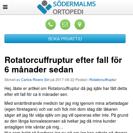
BOKA PRIVATTID
Rotatorcuffruptur efter fall för
6 månader sedan
Skrivet av
Carlos Rivero Siri
på
2017-08-22
Postad i
Rotatorcuffruptur
Hej, läste er artikel om Rotatorcuffruptur då jag själv har fått detta
efter ett fall för ca 6 månader sen.
Med smärtlindrande medicin tar jag mig igenom mina arbetsdagar
(egen företagare) och var och fick min dom idag där läkaren
säger att jag får välja själv om jag vill opereras eller inte. På grund
av den långa konvalescensen så tvekar jag då mina kunder
antagligen inte väntar på mig…
Hur som helst så funderar jag nu på om jag kan arbeta på droger