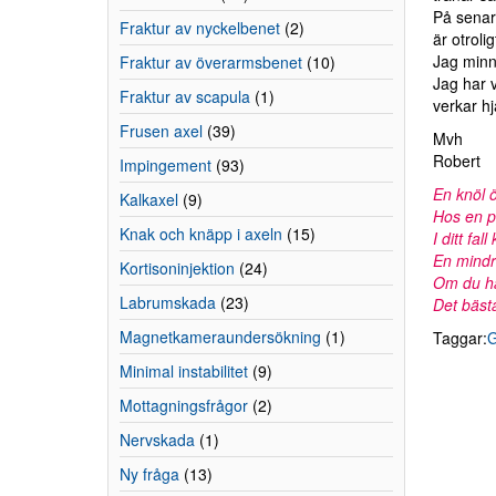
På senare
Fraktur av nyckelbenet
(2)
är otroli
Jag minn
Fraktur av överarmsbenet
(10)
Jag har v
Fraktur av scapula
(1)
verkar hj
Frusen axel
(39)
Mvh
Robert
Impingement
(93)
En knöl 
Kalkaxel
(9)
Hos en pe
Knak och knäpp i axeln
(15)
I ditt fa
En mindre
Kortisoninjektion
(24)
Om du ha
Labrumskada
(23)
Det bästa
Magnetkameraundersökning
(1)
Taggar:
Minimal instabilitet
(9)
Mottagningsfrågor
(2)
Nervskada
(1)
Ny fråga
(13)