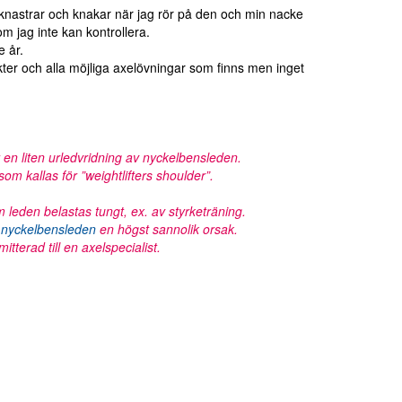
l knastrar och knakar när jag rör på den och min nacke
om jag inte kan kontrollera.
e år.
vikter och alla möjliga axelövningar som finns men inget
 en liten urledvridning av nyckelbensleden.
om kallas för ”weightlifters shoulder”.
 leden belastas tungt, ex. av styrketräning.
 i nyckelbensleden
en högst sannolik orsak.
tterad till en axelspecialist.