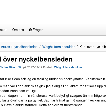
ation
Om oss
Frågor
Artros i nyckelbensleden
Weightlifters shoulder
Knöl över nyckel
l över nyckelbensleden
Carlos Rivero Siri
på
2017-09-12
Postad i
Weightlifters shoulder
är 8 år Sean fick jag en tackling under en hockeymatch. Vänsteraxeln tr
 man var i den åldern så gick jag aldrig till en läkare för att kolla upp
 sedan träna som vanligt.
 den dagen har min vänsteraxel varit betydligt svagare än min högeraxel
tuffaste övningarna på gymet. Jag har tränat gym 6 gånger i veckan und
 blir axeln aldrig starkare. Detta är extremt frustrerande.