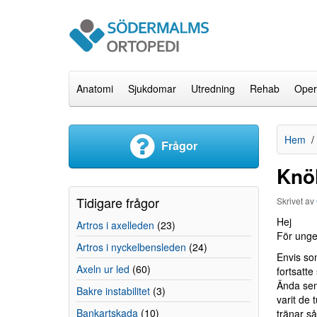
Anatomi
Sjukdomar
Utredning
Rehab
Oper
Hem
Frågor
Knö
Tidigare frågor
Skrivet av
Hej
Artros i axelleden
(23)
För ungef
Artros i nyckelbensleden
(24)
Envis som
Axeln ur led
(60)
fortsatte
Ända sen
Bakre instabilitet
(3)
varit de 
Bankartskada
(10)
tränar så