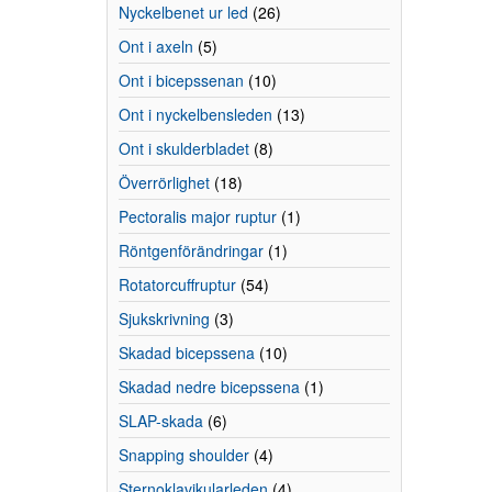
Nyckelbenet ur led
(26)
Ont i axeln
(5)
Ont i bicepssenan
(10)
Ont i nyckelbensleden
(13)
Ont i skulderbladet
(8)
Överrörlighet
(18)
Pectoralis major ruptur
(1)
Röntgenförändringar
(1)
Rotatorcuffruptur
(54)
Sjukskrivning
(3)
Skadad bicepssena
(10)
Skadad nedre bicepssena
(1)
SLAP-skada
(6)
Snapping shoulder
(4)
Sternoklavikularleden
(4)