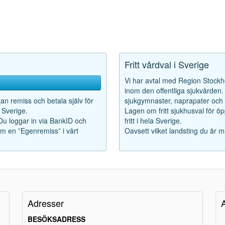
Fritt vårdval i Sverige
Vi har avtal med Region Stockho
inom den offentliga sjukvården. F
tan remiss och betala själv för
sjukgymnaster, naprapater och k
 Sverige.
Lagen om fritt sjukhusval för ö
 Du loggar in via BankID och
fritt i hela Sverige.
som en ”Egenremiss” i vårt
Oavsett vilket landsting du är m
Adresser
BESÖKSADRESS