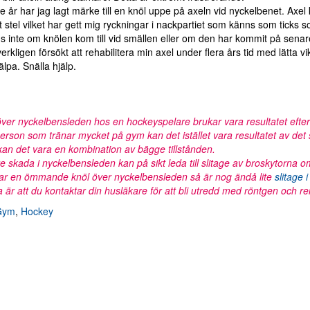
 år har jag lagt märke till en knöl uppe på axeln vid nyckelbenet. Axe
gt stel vilket har gett mig ryckningar i nackpartiet som känns som ticks s
s inte om knölen kom till vid smällen eller om den har kommit på senar
erkligen försökt att rehabilitera min axel under flera års tid med lätta 
älpa. Snälla hjälp.
över nyckelbensleden hos en hockeyspelare brukar vara resultatet efter
rson som tränar mycket på gym kan det istället vara resultatet av det s
ll kan det vara en kombination av bägge tillstånden.
 skada i nyckelbensleden kan på sikt leda till slitage av broskytorna om
r en ömmande knöl över nyckelbensleden så är nog ändå lite
slitage
 är att du kontaktar din husläkare för att bli utredd med röntgen och remi
Gym
,
Hockey