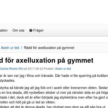
ation
Om oss
Frågor
Axeln ur led
Rädd för axelluxation på gymmet
d för axelluxation på gymmet
Carlos Rivero Siri
på
2017-08-22
Postad i
Axeln ur led
ar år sen var jag i Kina och tränade. Där hade vi lite sparring på kvälla
lyckades.
tyrka så kände jag att jag fick ont i axeln eller överarmen delen. Sedan 
 en bra skada, ditt nyckelben sticker ut mer på vänster sida en på höge
tade i det, dock ett år efter började jag styrketräna men efter ha gjor
ollen och höll på gå ur led av vikten.
tänker att det är denna skada, har röntgat men dom sa allt såg bra ut.