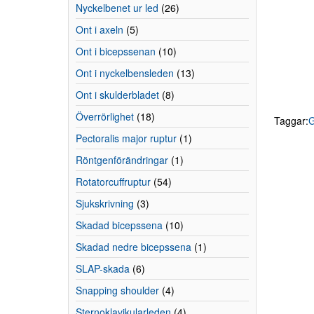
Nyckelbenet ur led
(26)
Ont i axeln
(5)
Ont i bicepssenan
(10)
Ont i nyckelbensleden
(13)
Ont i skulderbladet
(8)
Överrörlighet
(18)
Taggar:
Pectoralis major ruptur
(1)
Röntgenförändringar
(1)
Rotatorcuffruptur
(54)
Sjukskrivning
(3)
Skadad bicepssena
(10)
Skadad nedre bicepssena
(1)
SLAP-skada
(6)
Snapping shoulder
(4)
Sternoklavikularleden
(4)