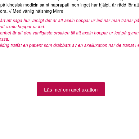
 på kinesisk medicin samt naprapati men inget har hjälpt. är rädd för att
öra. // Med vänlig hälsning Mirre
årt att säga hur vanligt det är att axeln hoppar ur led när man tränar p
l att axeln hoppar ur led.
enhet är att den vanligaste orsaken till att axeln hoppar ur led på gym
essa.
ldrig träffat en patient som drabbats av en axelluxation när de tränat i
Läs mer om axelluxation