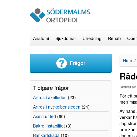
Anatomi
Sjukdomar
Utredning
Rehab
Oper
Hem
Frågor
Räd
Tidigare frågor
Skrivet av
För ett p
Artros i axelleden
(23)
men miss
Artros i nyckelbensleden
(24)
Av hans s
Axeln ur led
(60)
verkar ha
Jag strun
Bakre instabilitet
(3)
arm kontr
Bankartskada
(10)
Jag miss