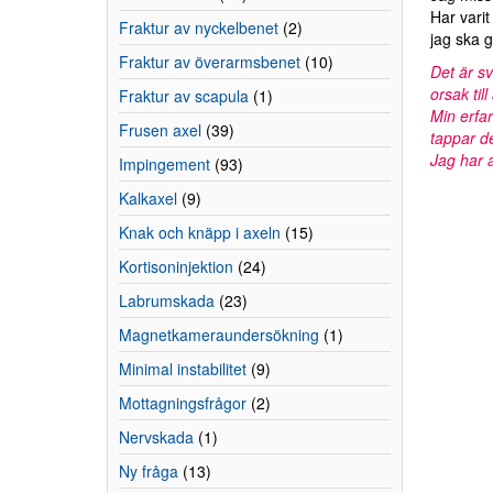
Har varit
Fraktur av nyckelbenet
(2)
jag ska g
Fraktur av överarmsbenet
(10)
Det är sv
orsak til
Fraktur av scapula
(1)
Min erfar
Frusen axel
(39)
tappar d
Jag har a
Impingement
(93)
Kalkaxel
(9)
Knak och knäpp i axeln
(15)
Kortisoninjektion
(24)
Labrumskada
(23)
Magnetkameraundersökning
(1)
Minimal instabilitet
(9)
Mottagningsfrågor
(2)
Nervskada
(1)
Ny fråga
(13)