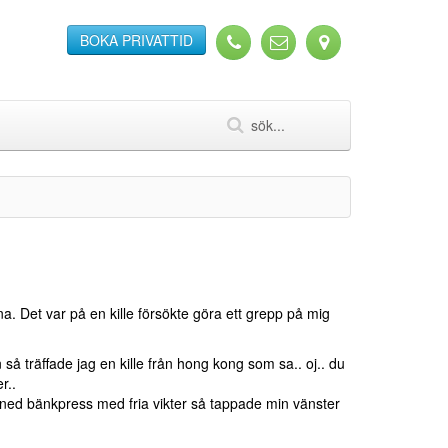
BOKA PRIVATTID
rna. Det var på en kille försökte göra ett grepp på mig
så träffade jag en kille från hong kong som sa.. oj.. du
r..
t sned bänkpress med fria vikter så tappade min vänster