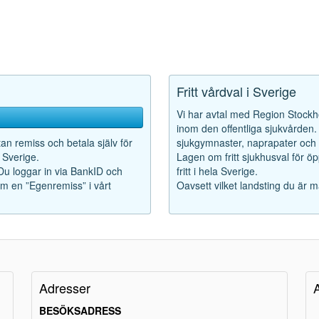
Fritt vårdval i Sverige
Vi har avtal med Region Stockho
inom den offentliga sjukvården. F
tan remiss och betala själv för
sjukgymnaster, naprapater och k
 Sverige.
Lagen om fritt sjukhusval för ö
 Du loggar in via BankID och
fritt i hela Sverige.
som en ”Egenremiss” i vårt
Oavsett vilket landsting du är m
Adresser
BESÖKSADRESS